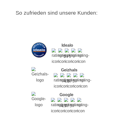
So zufrieden sind unsere Kunden:
Idealo
5
/ 5
Geizhals
4.8
/ 5
Google
4.7
/ 5