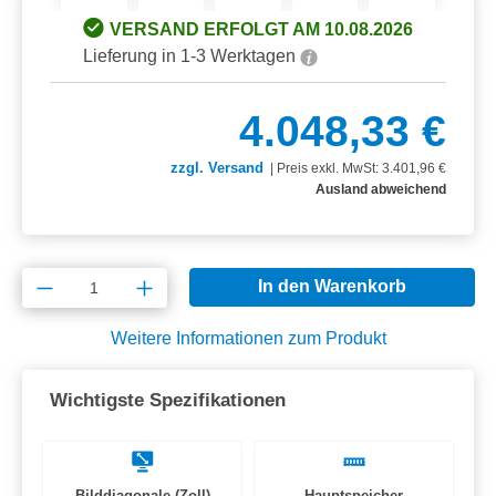
VERSAND ERFOLGT AM 10.08.2026
Lieferung in 1-3 Werktagen
4.048,33 €
zzgl. Versand
|
Preis exkl. MwSt: 3.401,96 €
Ausland abweichend
Produkt Anzahl: Gib den gewünschten Wert e
In den Warenkorb
Weitere Informationen zum Produkt
Wichtigste Spezifikationen
Bilddiagonale (Zoll)
Hauptspeicher