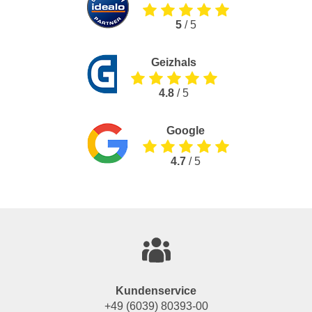
5
/ 5
Geizhals
4.8
/ 5
Google
4.7
/ 5
Kundenservice
+49 (6039) 80393-00