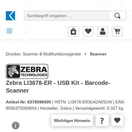
alt springen
Drucker, Scanner & Multifunktionsgeräte
Scanner
Zebra LI3678-ER - USB Kit - Barcode-
Scanner
Artikel-Nr:
6378596000
| HSTN:
LI3678-ER3U42A0S1W |
EAN:
8596375060654 |
Hersteller:
Zebra |
Versandgewicht:
0.327 kg
Wichtiger Hinweis