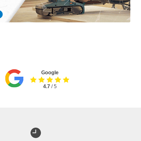
Google
4.7
/ 5