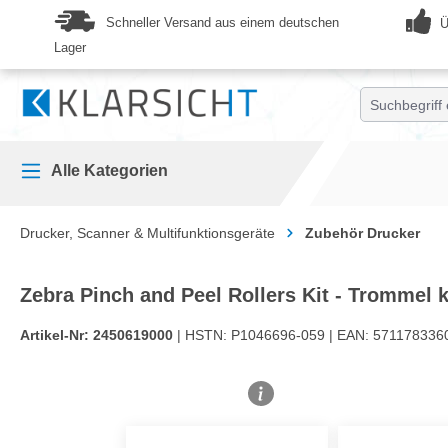
springen
Zur Hauptnavigation springen
Schneller Versand aus einem deutschen
Ü
Lager
Alle Kategorien
Drucker, Scanner & Multifunktionsgeräte
Zubehör Drucker
Zebra Pinch and Peel Rollers Kit - Trommel k
Artikel-Nr:
2450619000
| HSTN:
P1046696-059 |
EAN:
571178336
Bildergalerie überspringen