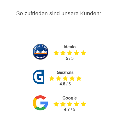
So zufrieden sind unsere Kunden:
Idealo
5
/ 5
Geizhals
4.8
/ 5
Google
4.7
/ 5