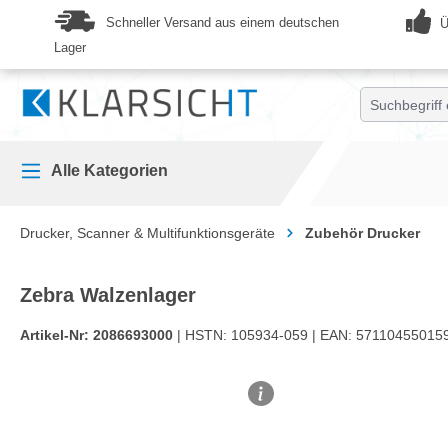
springen
Zur Hauptnavigation springen
Schneller Versand aus einem deutschen
Ü
Lager
Alle Kategorien
Drucker, Scanner & Multifunktionsgeräte
Zubehör Drucker
Zebra Walzenlager
Artikel-Nr:
2086693000
| HSTN:
105934-059 |
EAN:
571104550159
Bildergalerie überspringen