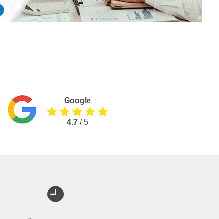
Google
4.7
/ 5