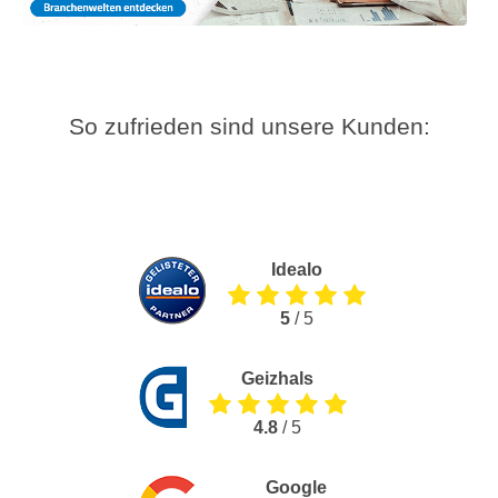
So zufrieden sind unsere Kunden:
Idealo
5
/ 5
Geizhals
4.8
/ 5
Google