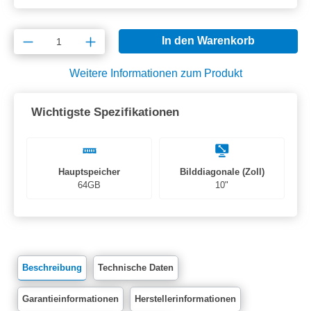
Produkt Anzahl: Gib den gewünschten Wert e
In den Warenkorb
Weitere Informationen zum Produkt
Wichtigste Spezifikationen
Hauptspeicher
Bilddiagonale (Zoll)
64GB
10"
Beschreibung
Technische Daten
Garantieinformationen
Herstellerinformationen