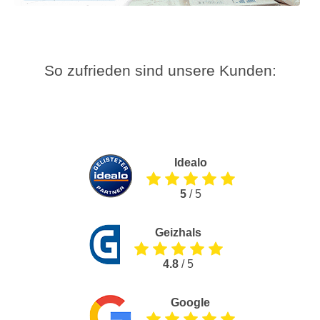
So zufrieden sind unsere Kunden:
Idealo
5
/ 5
Geizhals
4.8
/ 5
Google