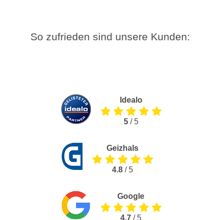
So zufrieden sind unsere Kunden:
Idealo
5
/ 5
Geizhals
4.8
/ 5
Google
4.7
/ 5