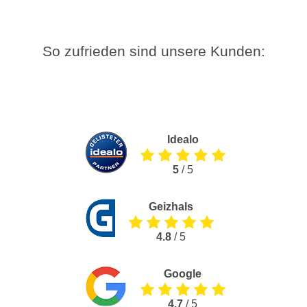
So zufrieden sind unsere Kunden:
Idealo
5
/ 5
Geizhals
4.8
/ 5
Google
4.7
/ 5