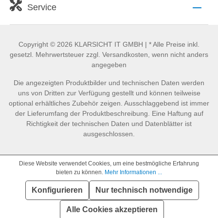
Service
Copyright © 2026 KLARSICHT IT GMBH | * Alle Preise inkl.
gesetzl. Mehrwertsteuer zzgl. Versandkosten, wenn nicht anders
angegeben
Die angezeigten Produktbilder und technischen Daten werden
uns von Dritten zur Verfügung gestellt und können teilweise
optional erhältliches Zubehör zeigen. Ausschlaggebend ist immer
der Lieferumfang der Produktbeschreibung. Eine Haftung auf
Richtigkeit der technischen Daten und Datenblätter ist
ausgeschlossen.
Diese Website verwendet Cookies, um eine bestmögliche Erfahrung
bieten zu können.
Mehr Informationen ...
Konfigurieren
Nur technisch notwendige
SEHR GUT
(4.86 / 5)
aus
891
Bewertungen bei: idealo.de, geizhals.de, google.com, shopvote.de ⓘ
Alle Cookies akzeptieren
Informationen zur Echtheit der Bewertungen