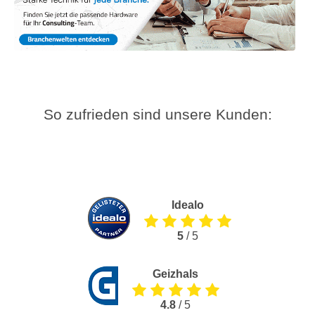
So zufrieden sind unsere Kunden:
Idealo
5
/ 5
Geizhals
4.8
/ 5