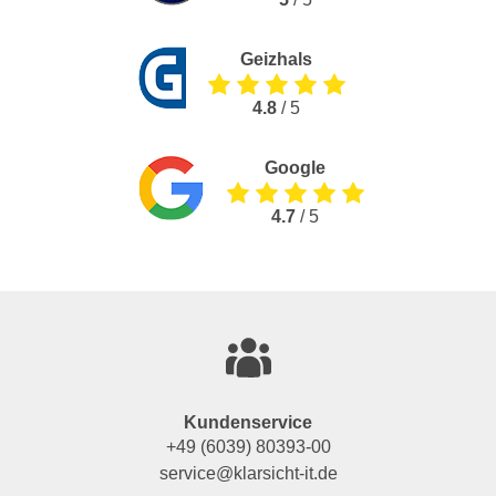
Geizhals
4.8
/ 5
Google
4.7
/ 5
Kundenservice
+49 (6039) 80393-00
service@klarsicht-it.de