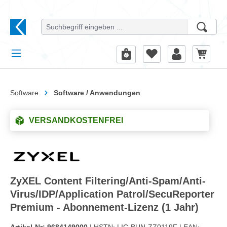
alt springen
Software
Software / Anwendungen
VERSANDKOSTENFREI
ZyXEL Content Filtering/Anti-Spam/Anti-
Virus/IDP/Application Patrol/SecuReporter
Premium - Abonnement-Lizenz (1 Jahr)
Artikel-Nr:
9684149000
| HSTN:
LIC-BUN-ZZ0119F |
EAN: