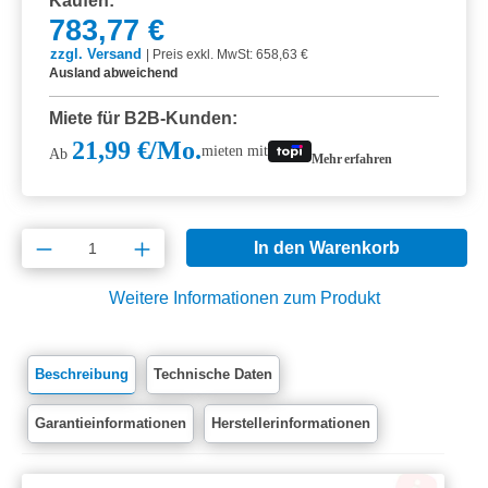
Kaufen:
783,77 €
zzgl. Versand
|
Preis exkl. MwSt: 658,63 €
Ausland abweichend
Miete für B2B-Kunden:
21,99 €/Mo.
mieten mit
Ab
Mehr erfahren
Produkt Anzahl: Gib den gewünschten Wert e
In den Warenkorb
Weitere Informationen zum Produkt
Beschreibung
Technische Daten
Garantieinformationen
Herstellerinformationen