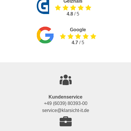
Geizhals
4.8
/ 5
Google
4.7
/ 5
Kundenservice
+49 (6039) 80393-00
service@klarsicht-it.de