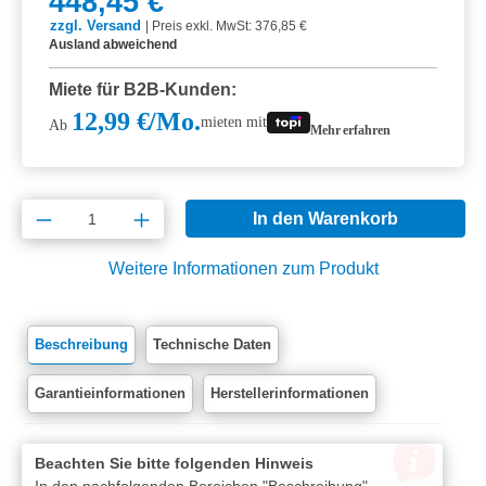
448,45 €
zzgl. Versand
|
Preis exkl. MwSt: 376,85 €
Ausland abweichend
Miete für B2B-Kunden:
12,99 €/Mo.
mieten mit
Ab
Mehr erfahren
Produkt Anzahl: Gib den gewünschten Wert e
In den Warenkorb
Weitere Informationen zum Produkt
Beschreibung
Technische Daten
Garantieinformationen
Herstellerinformationen
Beachten Sie bitte folgenden Hinweis