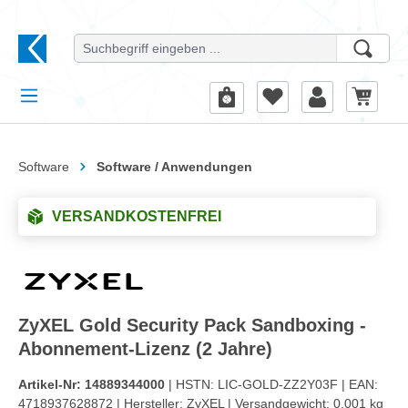
alt springen
Software
Software / Anwendungen
VERSANDKOSTENFREI
ZyXEL Gold Security Pack Sandboxing -
Abonnement-Lizenz (2 Jahre)
Artikel-Nr:
14889344000
| HSTN:
LIC-GOLD-ZZ2Y03F |
EAN:
4718937628872 |
Hersteller:
ZyXEL |
Versandgewicht:
0.001 kg