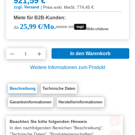
921,59 €
|
Preis exkl. MwSt: 774,45 €
zzgl. Versand
Miete für B2B-Kunden:
25,99 €/Mo.
mieten mit
Ab
Mehr erfahren
Produkt Anzahl: Gib den gewünschten Wert e
In den Warenkorb
Weitere Informationen zum Produkt
Beschreibung
Technische Daten
Garantieinformationen
Herstellerinformationen
Beachten Sie bitte folgenden Hinweis
In den nachfolgenden Bereichen "Beschreibung",
"Technische Daten", "Produkteigenschaften",