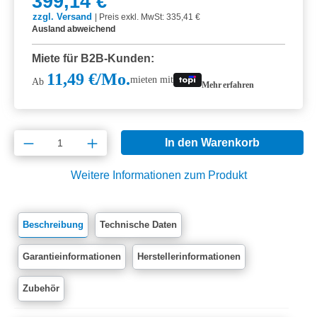
399,14 €
zzgl. Versand
|
Preis exkl. MwSt: 335,41 €
Ausland abweichend
Miete für B2B-Kunden:
11,49 €/Mo.
mieten mit
Ab
Mehr erfahren
Produkt Anzahl: Gib den gewünschten Wert e
In den Warenkorb
Weitere Informationen zum Produkt
Beschreibung
Technische Daten
Garantieinformationen
Herstellerinformationen
Zubehör