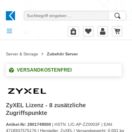
alt springen
Server & Storage
Zubehör Server
VERSANDKOSTENFREI
ZyXEL Lizenz - 8 zusätzliche
Zugriffspunkte
Artikel-Nr:
2801749000
| HSTN:
LIC-AP-ZZ0003F |
EAN:
4718937575176 |
Hersteller:
ZyXEL |
Versandgewicht:
0.001 kg