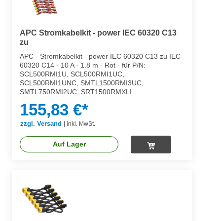
APC Stromkabelkit - power IEC 60320 C13
zu
APC - Stromkabelkit - power IEC 60320 C13 zu IEC
60320 C14 - 10 A - 1.8 m - Rot - für P/N:
SCL500RMI1U, SCL500RMI1UC,
SCL500RMI1UNC, SMTL1500RMI3UC,
SMTL750RMI2UC, SRT1500RMXLI
155,83 €*
zzgl. Versand
|
inkl. MwSt.
Auf Lager