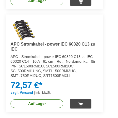
Auf Lager
APC Stromkabel - power IEC 60320 C13 zu
IEC
APC - Stromkabel - power IEC 60320 C13 zu IEC
60320 C14 - 10 A - 61 cm - Rot - Nordamerika - für
P/N: SCL500RMI1U, SCL500RMI1UC,
SCL500RMI1UNC, SMTL1500RMI3UC,
SMTL750RMI2UC, SRT1500RMXLI
72,57 €*
zzgl. Versand
|
inkl. MwSt.
Auf Lager