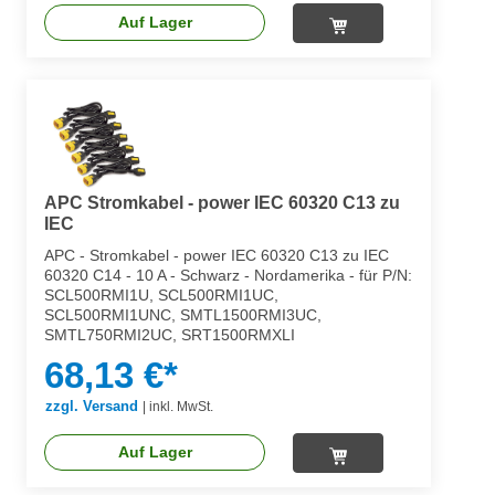
Auf Lager
APC Stromkabel - power IEC 60320 C13 zu
IEC
APC - Stromkabel - power IEC 60320 C13 zu IEC
60320 C14 - 10 A - Schwarz - Nordamerika - für P/N:
SCL500RMI1U, SCL500RMI1UC,
SCL500RMI1UNC, SMTL1500RMI3UC,
SMTL750RMI2UC, SRT1500RMXLI
68,13 €*
zzgl. Versand
|
inkl. MwSt.
Auf Lager