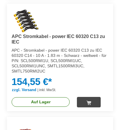
APC Stromkabel - power IEC 60320 C13 zu
IEC
APC - Stromkabel - power IEC 60320 C13 zu IEC
60320 C14 - 10 A - 1.83 m - Schwarz - weltweit - für
P/N: SCL500RMI1U, SCL500RMI1UC,
SCL500RMI1UNC, SMTL1500RMI3UC,
SMTL750RMI2UC
154,55 €*
zzgl. Versand
|
inkl. MwSt.
Auf Lager