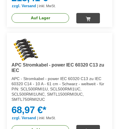
zzgl. Versand
|
inkl. MwSt.
Auf Lager
APC Stromkabel - power IEC 60320 C13 zu
IEC
APC - Stromkabel - power IEC 60320 C13 zu IEC
60320 C14 - 10 A - 61 cm - Schwarz - weltweit - für
P/N: SCL500RMI1U, SCL500RMI1UC,
SCL500RMI1UNC, SMTL1500RMI3UC,
SMTL750RMI2UC
68,97 €*
zzgl. Versand
|
inkl. MwSt.