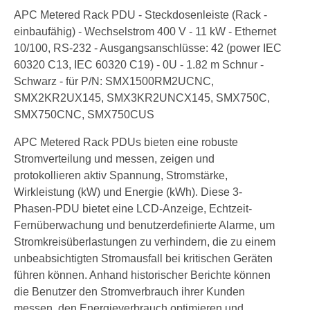
APC Metered Rack PDU - Steckdosenleiste (Rack -
einbaufähig) - Wechselstrom 400 V - 11 kW - Ethernet
10/100, RS-232 - Ausgangsanschlüsse: 42 (power IEC
60320 C13, IEC 60320 C19) - 0U - 1.82 m Schnur -
Schwarz - für P/N: SMX1500RM2UCNC,
SMX2KR2UX145, SMX3KR2UNCX145, SMX750C,
SMX750CNC, SMX750CUS
APC Metered Rack PDUs bieten eine robuste
Stromverteilung und messen, zeigen und
protokollieren aktiv Spannung, Stromstärke,
Wirkleistung (kW) und Energie (kWh). Diese 3-
Phasen-PDU bietet eine LCD-Anzeige, Echtzeit-
Fernüberwachung und benutzerdefinierte Alarme, um
Stromkreisüberlastungen zu verhindern, die zu einem
unbeabsichtigten Stromausfall bei kritischen Geräten
führen können. Anhand historischer Berichte können
die Benutzer den Stromverbrauch ihrer Kunden
messen, den Energieverbrauch optimieren und