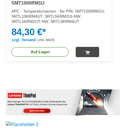
SMT1000RM1U
APC - Temperatursensor - für P/N: SMT1000RM1U,
SRTL10KRM4UT, SRTL5KRM2UI-HW,
SRTL5KRM2UT-HW, SRTL8KRM4UT
84,30 €*
zzgl. Versand
|
inkl. MwSt.
Auf Lager