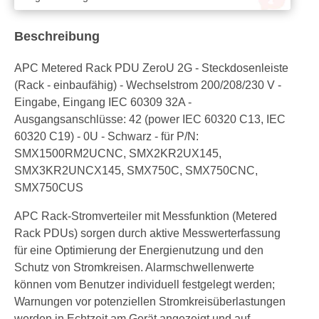
Beschreibung
APC Metered Rack PDU ZeroU 2G - Steckdosenleiste
(Rack - einbaufähig) - Wechselstrom 200/208/230 V -
Eingabe, Eingang IEC 60309 32A -
Ausgangsanschlüsse: 42 (power IEC 60320 C13, IEC
60320 C19) - 0U - Schwarz - für P/N:
SMX1500RM2UCNC, SMX2KR2UX145,
SMX3KR2UNCX145, SMX750C, SMX750CNC,
SMX750CUS
APC Rack-Stromverteiler mit Messfunktion (Metered
Rack PDUs) sorgen durch aktive Messwerterfassung
für eine Optimierung der Energienutzung und den
Schutz von Stromkreisen. Alarmschwellenwerte
können vom Benutzer individuell festgelegt werden;
Warnungen vor potenziellen Stromkreisüberlastungen
werden in Echtzeit am Gerät angezeigt und auf