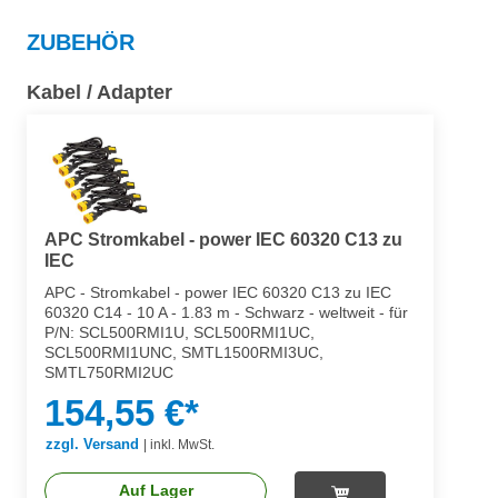
ZUBEHÖR
Kabel / Adapter
APC Stromkabel - power IEC 60320 C13 zu
IEC
APC - Stromkabel - power IEC 60320 C13 zu IEC
60320 C14 - 10 A - 1.83 m - Schwarz - weltweit - für
P/N: SCL500RMI1U, SCL500RMI1UC,
SCL500RMI1UNC, SMTL1500RMI3UC,
SMTL750RMI2UC
154,55 €*
zzgl. Versand
|
inkl. MwSt.
Auf Lager