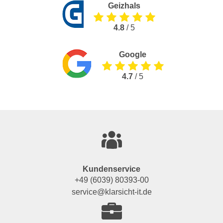
Geizhals
4.8
/ 5
Google
4.7
/ 5
Kundenservice
+49 (6039) 80393-00
service@klarsicht-it.de