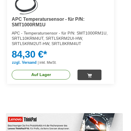
APC Temperatursensor - für P/N:
SMT1000RM1U
APC - Temperatursensor - für P/N: SMT1000RM1U,
SRTL10KRM4UT, SRTL5KRM2UI-HW,
SRTL5KRM2UT-HW, SRTL8KRM4UT
84,30 €*
zzgl. Versand
|
inkl. MwSt.
Auf Lager