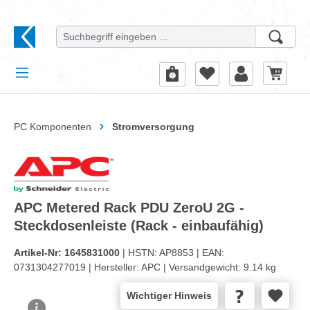
alt springen
PC Komponenten
Stromversorgung
APC Metered Rack PDU ZeroU 2G -
Steckdosenleiste (Rack - einbaufähig)
Artikel-Nr:
1645831000
| HSTN:
AP8853 |
EAN:
0731304277019 |
Hersteller:
APC |
Versandgewicht:
9.14 kg
Wichtiger Hinweis