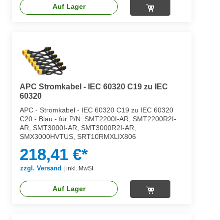
Auf Lager
APC Stromkabel - IEC 60320 C19 zu IEC
60320
APC - Stromkabel - IEC 60320 C19 zu IEC 60320
C20 - Blau - für P/N: SMT2200I-AR, SMT2200R2I-
AR, SMT3000I-AR, SMT3000R2I-AR,
SMX3000HVTUS, SRT10RMXLIX806
218,41 €*
zzgl. Versand
|
inkl. MwSt.
Auf Lager