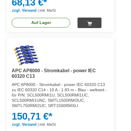
68,13 €*
zzgl. Versand
|
inkl. MwSt.
Auf Lager
APC AP8000 - Stromkabel - power IEC
60320 C13
APC AP8000 - Stromkabel - power IEC 60320 C13
zu IEC 60320 C14 - 10 A - 1.83 m - Blau - weltweit -
für P/N: SCL500RMI1U, SCL500RMI1UC,
SCL500RMI1UNC, SMTL1500RMI3UC,
SMTL750RMI2UC, SRT1500RMXLI
150,71 €*
zzgl. Versand
|
inkl. MwSt.