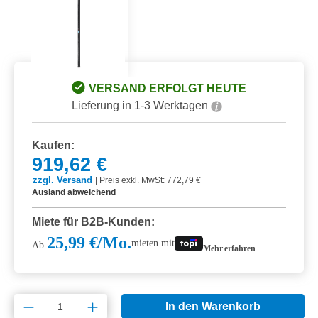
VERSAND ERFOLGT HEUTE
Lieferung in 1-3 Werktagen
Kaufen:
919,62 €
zzgl. Versand
|
Preis exkl. MwSt: 772,79 €
Ausland abweichend
Miete für B2B-Kunden:
25,99 €/Mo.
mieten mit
Ab
Mehr erfahren
Produkt Anzahl: Gib den gewünschten Wert e
In den Warenkorb