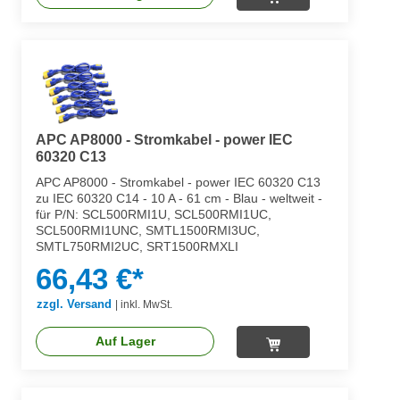
APC AP8000 - Stromkabel - power IEC
60320 C13
APC AP8000 - Stromkabel - power IEC 60320 C13
zu IEC 60320 C14 - 10 A - 61 cm - Blau - weltweit -
für P/N: SCL500RMI1U, SCL500RMI1UC,
SCL500RMI1UNC, SMTL1500RMI3UC,
SMTL750RMI2UC, SRT1500RMXLI
66,43 €*
zzgl. Versand
|
inkl. MwSt.
Auf Lager