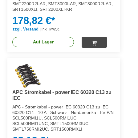
SMT2200R2I-AR, SMT3000I-AR, SMT3000R2I-AR,
SRT1500XLI, SRT2200XLI-KR
178,82 €*
zzgl. Versand
|
inkl. MwSt.
Auf Lager
APC Stromkabel - power IEC 60320 C13 zu
IEC
APC - Stromkabel - power IEC 60320 C13 zu IEC
60320 C14 - 10 A - Schwarz - Nordamerika - für P/N:
SCL500RMI1U, SCL500RMI1UC,
SCL500RMI1UNC, SMTL1500RMI3UC,
SMTL750RMI2UC, SRT1500RMXLI