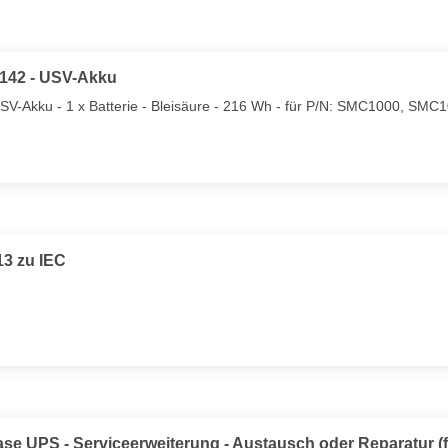
#142 - USV-Akku
SV-Akku - 1 x Batterie - Bleisäure - 216 Wh - für P/N: SMC1000, S
3 zu IEC
se UPS - Serviceerweiterung - Austausch oder Reparatur (