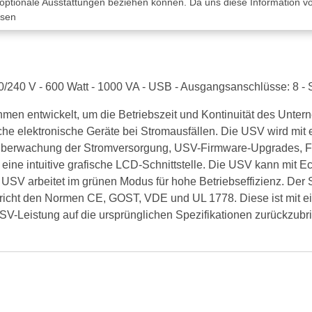
 optionale Ausstattungen beziehen können. Da uns diese Information von
ssen
40 V - 600 Watt - 1000 VA - USB - Ausgangsanschlüsse: 8 -
men entwickelt, um die Betriebszeit und Kontinuität des Unter
ische elektronische Geräte bei Stromausfällen. Die USV wird m
rnüberwachung der Stromversorgung, USV-Firmware-Upgrades, F
ne intuitive grafische LCD-Schnittstelle. Die USV kann mit Ec
 USV arbeitet im grünen Modus für hohe Betriebseffizienz. Der
spricht den Normen CE, GOST, VDE und UL 1778. Diese ist mit e
 USV-Leistung auf die ursprünglichen Spezifikationen zurückzub