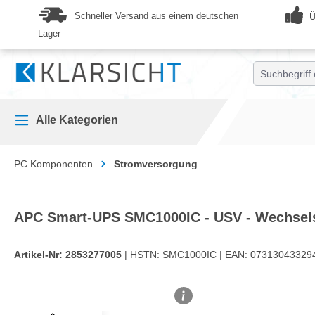
springen
Zur Hauptnavigation springen
Schneller Versand aus einem deutschen
Ü
Lager
Alle Kategorien
PC Komponenten
Stromversorgung
APC Smart-UPS SMC1000IC - USV - Wechsel
Artikel-Nr:
2853277005
| HSTN:
SMC1000IC |
EAN:
07313043329