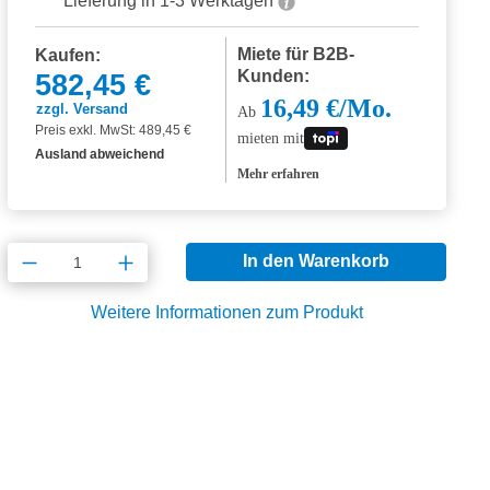
Lieferung in 1-3 Werktagen
Miete für B2B-
Kaufen:
Kunden:
582,45 €
16,49 €/Mo.
zzgl. Versand
Ab
Preis exkl. MwSt: 489,45 €
mieten mit
Ausland abweichend
Mehr erfahren
Produkt Anzahl: Gib den gewünschten Wert
In den Warenkorb
Weitere Informationen zum Produkt