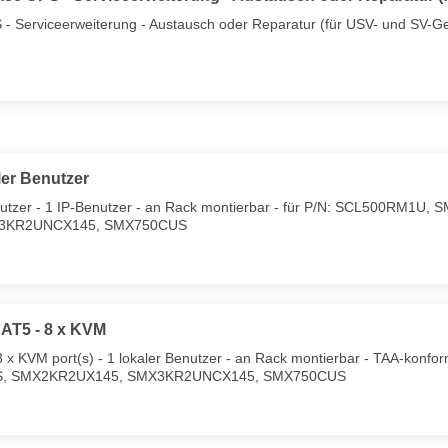
- Serviceerweiterung - Austausch oder Reparatur (für USV- und SV-Ger
er Benutzer
nutzer - 1 IP-Benutzer - an Rack montierbar - für P/N: SCL500RM1
3KR2UNCX145, SMX750CUS
AT5 - 8 x KVM
x KVM port(s) - 1 lokaler Benutzer - an Rack montierbar - TAA-konfo
 SMX2KR2UX145, SMX3KR2UNCX145, SMX750CUS