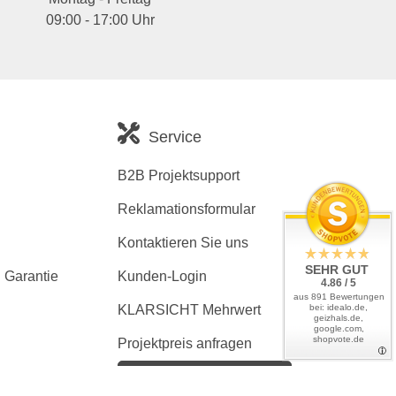
09:00 - 17:00 Uhr
Service
B2B Projektsupport
Reklamationsformular
Kontaktieren Sie uns
SEHR GUT
 Garantie
Kunden-Login
4.86 / 5
aus 891 Bewertungen
bei: idealo.de,
KLARSICHT Mehrwert
geizhals.de,
google.com,
shopvote.de
Projektpreis anfragen
Kaufvertrag widerrufen