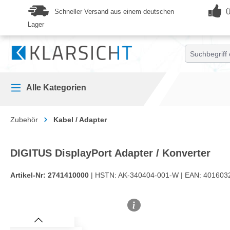
springen
Zur Hauptnavigation springen
Schneller Versand aus einem deutschen
Ü
Lager
Alle Kategorien
Zubehör
Kabel / Adapter
DIGITUS DisplayPort Adapter / Konverter
Artikel-Nr:
2741410000
| HSTN:
AK-340404-001-W |
EAN:
401603
Bildergalerie überspringen