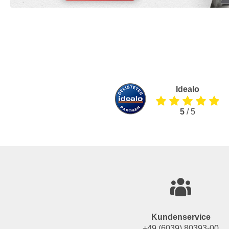
Idealo
5
/ 5
Kundenservice
+49 (6039) 80393-00