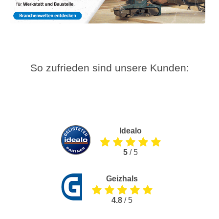
So zufrieden sind unsere Kunden:
Idealo
5
/ 5
Geizhals
4.8
/ 5