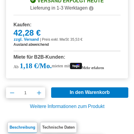
VERSAND ERFOLGT HEUTE
Lieferung in 1-3 Werktagen
Kaufen:
42,28 €
zzgl. Versand
|
Preis exkl. MwSt: 35,53 €
Ausland abweichend
Miete für B2B-Kunden:
1,18 €/Mo.
mieten mit
Ab
Mehr erfahren
Produkt Anzahl: Gib den gewünschten Wert e
In den Warenkorb
Weitere Informationen zum Produkt
Beschreibung
Technische Daten