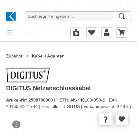
alt springen
Zubehör
Kabel / Adapter
DIGITUS Netzanschlusskabel
Artikel-Nr:
2508798000
| HSTN:
AK-440100-050-S |
EAN:
4016032311744 |
Hersteller:
DIGITUS |
Versandgewicht:
0.48 kg
Bildergalerie überspringen