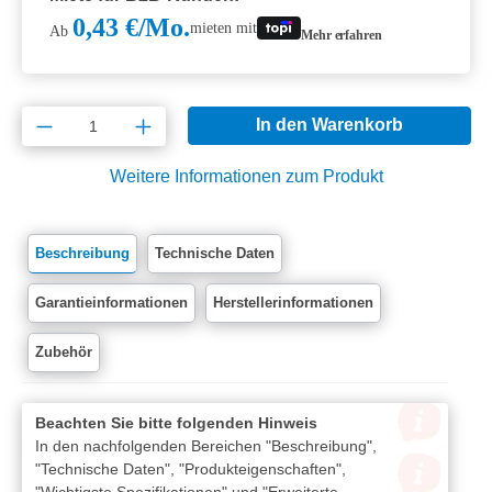
0,43 €/Mo.
mieten mit
Ab
Mehr erfahren
Produkt Anzahl: Gib den gewünschten Wert e
In den Warenkorb
Weitere Informationen zum Produkt
Beschreibung
Technische Daten
Garantieinformationen
Herstellerinformationen
Zubehör
Beachten Sie bitte folgenden Hinweis
In den nachfolgenden Bereichen "Beschreibung",
"Technische Daten", "Produkteigenschaften",
"Wichtigste Spezifikationen" und "Erweiterte