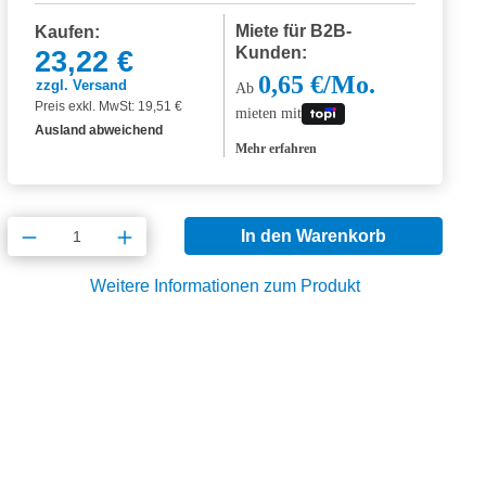
Miete für B2B-
Kaufen:
Kunden:
23,22 €
0,65 €/Mo.
zzgl. Versand
Ab
Preis exkl. MwSt: 19,51 €
mieten mit
Ausland abweichend
Mehr erfahren
Produkt Anzahl: Gib den gewünschten Wert
In den Warenkorb
Weitere Informationen zum Produkt