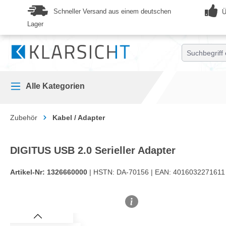
springen
Zur Hauptnavigation springen
Schneller Versand aus einem deutschen
Ü
Lager
Alle Kategorien
Zubehör
Kabel / Adapter
DIGITUS USB 2.0 Serieller Adapter
Artikel-Nr:
1326660000
| HSTN:
DA-70156 |
EAN:
4016032271611
Bildergalerie überspringen