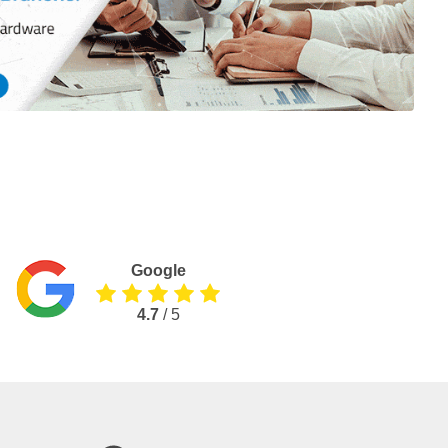
Google
4.7
/ 5