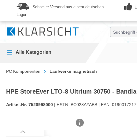
springen
Zur Hauptnavigation springen
Schneller Versand aus einem deutschen
Ü
Lager
Alle Kategorien
PC Komponenten
Laufwerke magnetisch
HPE StoreEver LTO-8 Ultrium 30750 - Bandlau
Artikel-Nr:
7526998000
| HSTN:
BC023A#ABB |
EAN:
0190017217
Bildergalerie überspringen