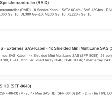
Speichercontroller (RAID)
controller (RAID) - 8 Sender/Kanal - SATA 6Gb/s / SAS 12Gb/s - RAID 
DL360 Gen10, DL380 Gen10, ML30 Gen10, XL220n Gen10
S - Externes SAS-Kabel - 4x Shielded Mini MultiLane SAS 
ernes SAS-Kabel - 4x Shielded Mini MultiLane SAS (SFF-8088), 26-poli
D3700, H241; Modular Smart Array 2040, 2040 10Gb; Smart Array P43
AS HD (SFF-8643)
 (SFF-8643) (M) zu 4x Mini SAS HD (SFF-8643) (M) - 2 m - für HPE D