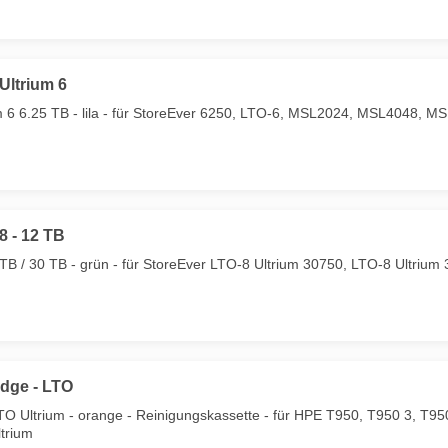
Ultrium 6
m 6 6.25 TB - lila - für StoreEver 6250, LTO-6, MSL2024, MSL4048, M
8 - 12 TB
TB / 30 TB - grün - für StoreEver LTO-8 Ultrium 30750, LTO-8 Ultrium
idge - LTO
LTO Ultrium - orange - Reinigungskassette - für HPE T950, T950 3, T9
trium