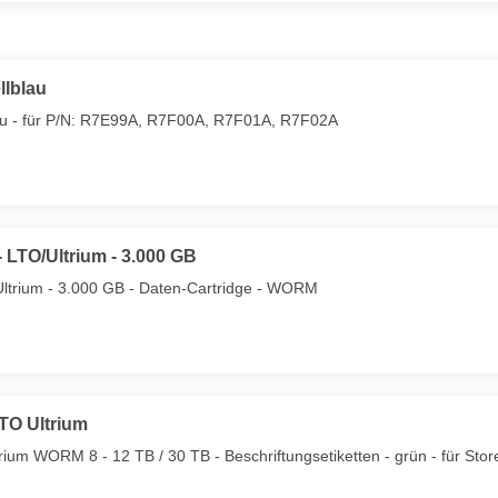
llblau
blau - für P/N: R7E99A, R7F00A, R7F01A, R7F02A
 LTO/Ultrium - 3.000 GB
Ultrium - 3.000 GB - Daten-Cartridge - WORM
TO Ultrium
um WORM 8 - 12 TB / 30 TB - Beschriftungsetiketten - grün - für Sto