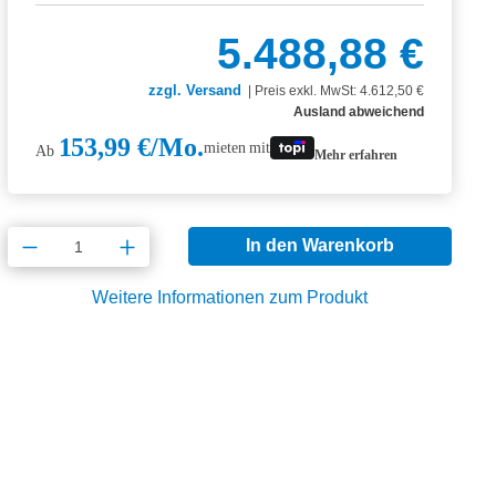
5.488,88 €
zzgl. Versand
|
Preis exkl. MwSt: 4.612,50 €
Ausland abweichend
153,99 €/Mo.
mieten mit
Ab
Mehr erfahren
Produkt Anzahl: Gib den gewünschten Wert
In den Warenkorb
Weitere Informationen zum Produkt