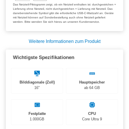
Das Netzteil-Piktogramm zeigt, ob ein Netzteil enthalten ist: durchgestrichen =
Lieferung ohne Netzteil, nicht durchgestrichen = Lieferung mit Netzteil. Das
danebenstehende Symbol gibt die erforderliche USB-C-Wattzahl an. Geräte
mit Netzteil können auf Sonderbestellung auch ohne Netzteil geliefert
werden. Bitte wenden Sie sich hierzu an unseren Kundenservice.
Weitere Informationen zum Produkt
Wichtigste Spezifikationen
Bilddiagonale (Zoll)
Hauptspeicher
16"
ab 64 GB
Festplatte
CPU
1.000GB
Core Ultra 9