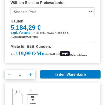
Wählen Sie eine Preisvariante:
Kaufen:
5.184,29 €
zzgl. Versand
|
Preis exkl. MwSt: 4.356,55 €
Ausland abweichend
Miete für B2B-Kunden:
119,99 €/Mo.
mieten mit
Ab
Mehr erfahren
Produkt Anzahl: Gib den gewünschten Wert e
In den Warenkorb