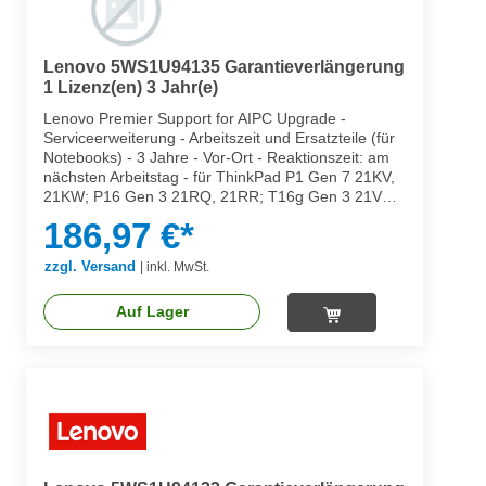
Lenovo 5WS1U94135 Garantieverlängerung
1 Lizenz(en) 3 Jahr(e)
Lenovo Premier Support for AIPC Upgrade -
Serviceerweiterung - Arbeitszeit und Ersatzteile (für
Notebooks) - 3 Jahre - Vor-Ort - Reaktionszeit: am
nächsten Arbeitstag - für ThinkPad P1 Gen 7 21KV,
21KW; P16 Gen 3 21RQ, 21RR; T16g Gen 3 21V5,
21V6; T1g Gen 8 21TE
186,97 €*
zzgl. Versand
|
inkl. MwSt.
Auf Lager