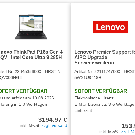
enovo ThinkPad P16s Gen 4
Lenovo Premier Support f
QV - Intel Core Ultra 9 285H -
AIPC Upgrade -
Serviceerweiterun…
tikel-Nr. 22845358000 | HRST-Nr.
Artikel-Nr. 22111747000 | HRST
1QV006NGE
5WS1U94199
OFORT VERFÜGBAR
SOFORT VERFÜGBAR
rsand erfolgt am 10.08.2026
Elektronische Lizenz
eferung in 1-3 Werktagen
E-Mail-Lizenz ca. 3-6 Werktage
Lieferzeit
3194.97 €
153.
inkl. MwSt.
zzgl. Versand
inkl. MwSt.
zzgl. V