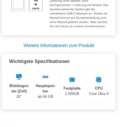
Lieferung ohne Netzteil, nicht
durchgestrichen = Lieferung mit Netzteil. Das
danebenstehende Symbol gibt die
erforderliche USB-C-Wattzahl an. Geräte mit
Netzteil können auf Sonderbestellung auch
ohne Netzteil geliefert werden. Bitte wenden
Sie sich hierzu an unseren Kundenservice.
Weitere Informationen zum Produkt
Wichtigste Spezifikationen
Bilddiagon
Hauptspeic
Festplatte
CPU
ale (Zoll)
her
1.000GB
Core Ultra 9
16"
ab 64 GB