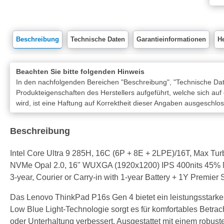
Beschreibung
Technische Daten
Garantieinformationen
He
Beachten Sie bitte folgenden Hinweis
In den nachfolgenden Bereichen "Beschreibung", "Technische Date
Produkteigenschaften des Herstellers aufgeführt, welche sich auf
wird, ist eine Haftung auf Korrektheit dieser Angaben ausgeschlo
Beschreibung
Intel Core Ultra 9 285H, 16C (6P + 8E + 2LPE)/16T, Max
NVMe Opal 2.0, 16" WUXGA (1920x1200) IPS 400nits 45% NT
3-year, Courier or Carry-in with 1-year Battery + 1Y Premie
Das Lenovo ThinkPad P16s Gen 4 bietet ein leistungsstarkes 
Low Blue Light-Technologie sorgt es für komfortables Betra
oder Unterhaltung verbessert. Ausgestattet mit einem robuste