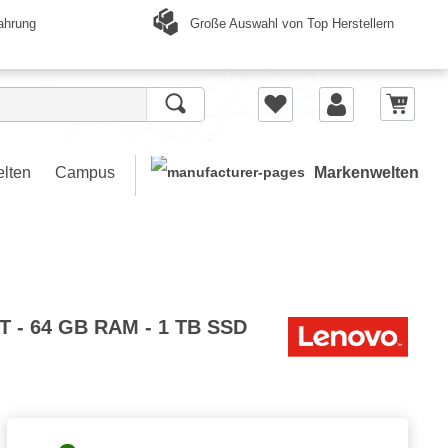
Große Auswahl von Top Herstellern
ahrung
elten
Campus
Markenwelten
0T - 64 GB RAM - 1 TB SSD