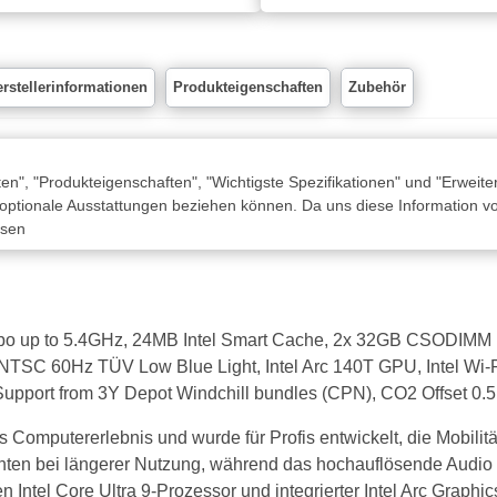
rstellerinformationen
Produkteigenschaften
Zubehör
n", "Produkteigenschaften", "Wichtigste Spezifikationen" und "Erweite
 optionale Ausstattungen beziehen können. Da uns diese Information von
ssen
 Turbo up to 5.4GHz, 24MB Intel Smart Cache, 2x 32GB CSOD
SC 60Hz TÜV Low Blue Light, Intel Arc 140T GPU, Intel Wi-F
r Support from 3Y Depot Windchill bundles (CPN), CO2 Offset 0.5
Computererlebnis und wurde für Profis entwickelt, die Mobilitä
chten bei längerer Nutzung, während das hochauflösende Audio 
n Intel Core Ultra 9-Prozessor und integrierter Intel Arc Graphi