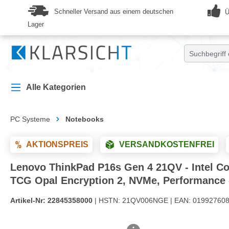
springen
Zur Hauptnavigation springen
Schneller Versand aus einem deutschen
Ü
Lager
Alle Kategorien
PC Systeme
Notebooks
AKTIONSPREIS
VERSANDKOSTENFREI
Lenovo ThinkPad P16s Gen 4 21QV - Intel Cor
TCG Opal Encryption 2, NVMe, Performance -
Artikel-Nr:
22845358000
| HSTN:
21QV006NGE |
EAN:
019927608