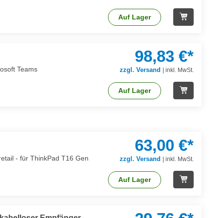
Auf Lager
98,83 €*
rosoft Teams
zzgl. Versand
|
inkl. MwSt.
Auf Lager
63,00 €*
retail - für ThinkPad T16 Gen
zzgl. Versand
|
inkl. MwSt.
Auf Lager
 - kabelloser Empfänger