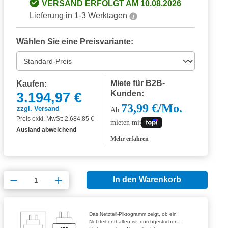
VERSAND ERFOLGT AM 10.08.2026
Lieferung in 1-3 Werktagen
Wählen Sie eine Preisvariante:
Miete für B2B-
Kaufen:
Kunden:
3.194,97 €
73,99 €/Mo.
zzgl. Versand
Ab
Preis exkl. MwSt: 2.684,85 €
mieten mit
Ausland abweichend
Mehr erfahren
Produkt Anzahl: Gib den gewünschten Wert
In den Warenkorb
Das Netzteil-Piktogramm zeigt, ob ein
Netzteil enthalten ist: durchgestrichen =