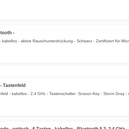
tooth -
 kabellos - aktive Rauschunterdrückung - Schwarz - Zertifiziert für Mic
 Tastenfeld
ld - kabellos - 2.4 GHz - Tastenschalter: Scissor-Key - Storm Gray - 
de - optisch - 6 Tasten - kabellos - Bluetooth 5.3, 2.4 GHz