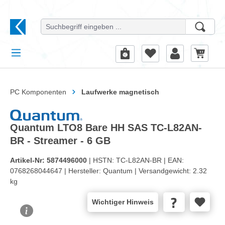
alt springen
PC Komponenten
Laufwerke magnetisch
Quantum LTO8 Bare HH SAS TC-L82AN-
BR - Streamer - 6 GB
Artikel-Nr:
5874496000
| HSTN:
TC-L82AN-BR |
EAN:
0768268044647 |
Hersteller:
Quantum |
Versandgewicht:
2.32
kg
Wichtiger Hinweis
Bildergalerie überspringen