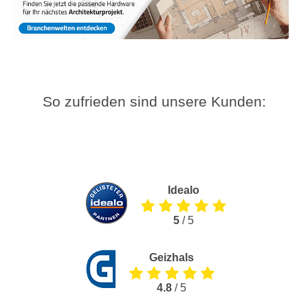
So zufrieden sind unsere Kunden:
Idealo
5
/ 5
Geizhals
4.8
/ 5