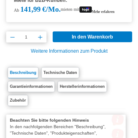
Miete für B2B-Kunden:
141,99 €/Mo.
mieten mit
Ab
Mehr erfahren
Produkt Anzahl: Gib den gewünschten Wert e
In den Warenkorb
Weitere Informationen zum Produkt
Beschreibung
Technische Daten
Garantieinformationen
Herstellerinformationen
Zubehör
Beachten Sie bitte folgenden Hinweis
In den nachfolgenden Bereichen "Beschreibung",
"Technische Daten", "Produkteigenschaften",