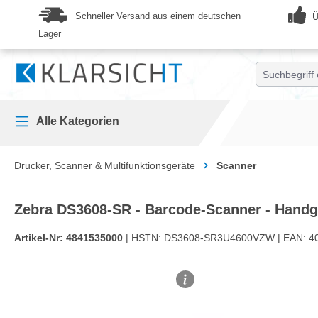
springen
Zur Hauptnavigation springen
Schneller Versand aus einem deutschen
Ü
Lager
Alle Kategorien
Drucker, Scanner & Multifunktionsgeräte
Scanner
Zebra DS3608-SR - Barcode-Scanner - Handg
Artikel-Nr:
4841535000
| HSTN:
DS3608-SR3U4600VZW |
EAN:
4
Bildergalerie überspringen