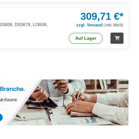
309,71 €*
 DS3608, DS3678, LI3608,
zzgl. Versand
|
inkl. MwSt.
Auf Lager