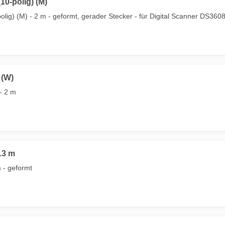
10-polig) (M)
olig) (M) - 2 m - geformt, gerader Stecker - für Digital Scanner DS3
 (W)
- 2 m
13 m
 - geformt