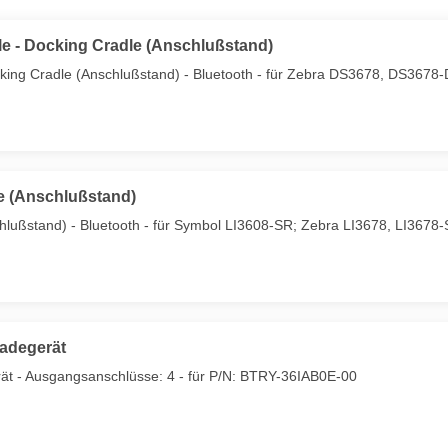
e - Docking Cradle (Anschlußstand)
king Cradle (Anschlußstand) - Bluetooth - für Zebra DS3678, DS367
le (Anschlußstand)
chlußstand) - Bluetooth - für Symbol LI3608-SR; Zebra LI3678, LI3678
ladegerät
erät - Ausgangsanschlüsse: 4 - für P/N: BTRY-36IAB0E-00