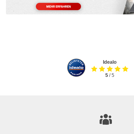
Idealo
5
/ 5