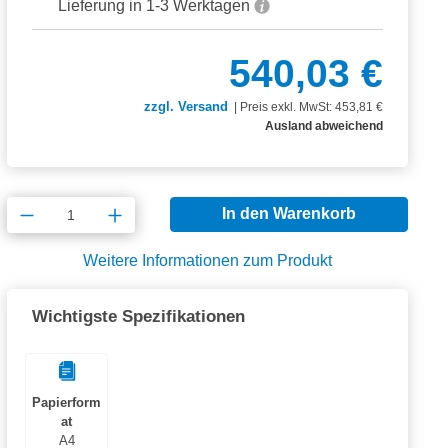
Lieferung in 1-3 Werktagen
540,03 €
zzgl. Versand
|
Preis exkl. MwSt: 453,81 €
Ausland abweichend
Produkt Anzahl: Gib den gewünschten Wert
In den Warenkorb
Weitere Informationen zum Produkt
Wichtigste Spezifikationen
Papierform
at
A4