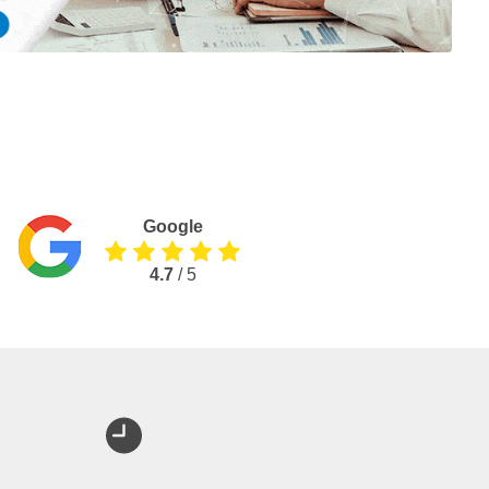
Google
4.7
/ 5