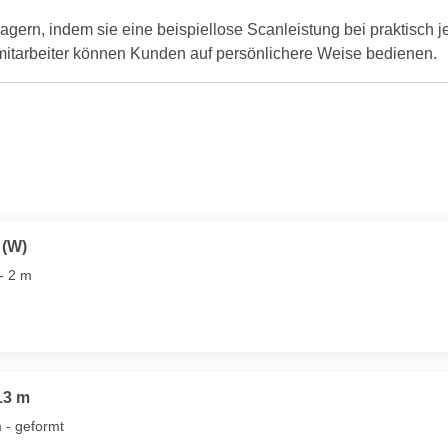
ern, indem sie eine beispiellose Scanleistung bei praktisch j
itarbeiter können Kunden auf persönlichere Weise bedienen.
 (W)
- 2 m
13 m
 - geformt