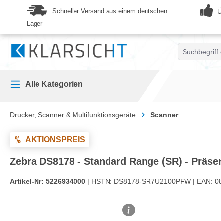
springen
Zur Hauptnavigation springen
Schneller Versand aus einem deutschen
Ü
Lager
Alle Kategorien
Drucker, Scanner & Multifunktionsgeräte
Scanner
AKTIONSPREIS
Zebra DS8178 - Standard Range (SR) - Präsen
Artikel-Nr:
5226934000
| HSTN:
DS8178-SR7U2100PFW |
EAN:
0