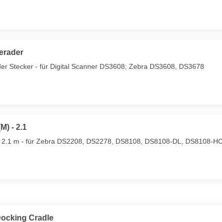
gerader
der Stecker - für Digital Scanner DS3608; Zebra DS3608, DS3678
M) - 2.1
 - 2.1 m - für Zebra DS2208, DS2278, DS8108, DS8108-DL, DS8108-
Docking Cradle