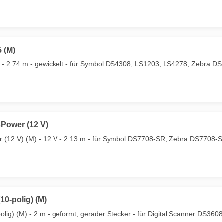
5 (M)
M) - 2.74 m - gewickelt - für Symbol DS4308, LS1203, LS4278; Zebra D
Power (12 V)
 (12 V) (M) - 12 V - 2.13 m - für Symbol DS7708-SR; Zebra DS7708-
10-polig) (M)
olig) (M) - 2 m - geformt, gerader Stecker - für Digital Scanner DS3