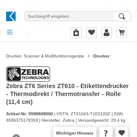
alt springen
Drucker, Scanner & Multifunktionsgeräte
Drucker
Zebra ZT6 Series ZT610 - Etikettendrucker
- Thermodirekt / Thermotransfer - Rolle
(11,4 cm)
Artikel-Nr:
5598609000
| HSTN:
ZT61043-T1E0100Z |
EAN:
8596375178359 |
Hersteller:
Zebra |
Versandgewicht:
29.4 kg
Wichtiger Hinweis