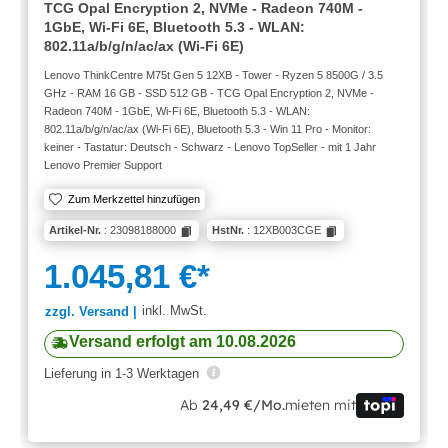
TCG Opal Encryption 2, NVMe - Radeon 740M -
1GbE, Wi-Fi 6E, Bluetooth 5.3 - WLAN:
802.11a/b/g/n/ac/ax (Wi-Fi 6E)
Lenovo ThinkCentre M75t Gen 5 12XB - Tower - Ryzen 5 8500G / 3.5
GHz - RAM 16 GB - SSD 512 GB - TCG Opal Encryption 2, NVMe -
Radeon 740M - 1GbE, Wi-Fi 6E, Bluetooth 5.3 - WLAN:
802.11a/b/g/n/ac/ax (Wi-Fi 6E), Bluetooth 5.3 - Win 11 Pro - Monitor:
keiner - Tastatur: Deutsch - Schwarz - Lenovo TopSeller - mit 1 Jahr
Lenovo Premier Support
Zum Merkzettel hinzufügen
Artikel-Nr.
: 23098188000
HstNr.
: 12XB003CGE
1.045,81 €*
inkl. MwSt.
zzgl. Versand |
Versand erfolgt am 10.08.2026
Lieferung in 1-3 Werktagen
Ab
24,49 €/Mo.
mieten mit