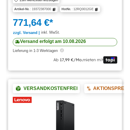
Zum Merkzettel hinzufügen
Artikel-Nr.
: 19372387000
HstNr.
: 12RQ0012GE
771,64 €*
inkl. MwSt.
zzgl. Versand |
Versand erfolgt am 10.08.2026
Lieferung in 1-3 Werktagen
Ab
17,99 €/Mo.
mieten mit
VERSANDKOSTENFREI
AKTIONSPREIS