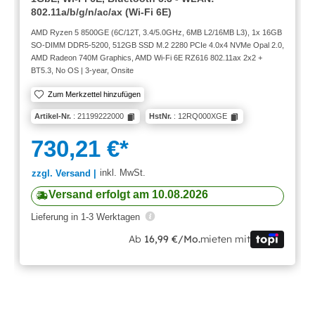
802.11a/b/g/n/ac/ax (Wi-Fi 6E)
AMD Ryzen 5 8500GE (6C/12T, 3.4/5.0GHz, 6MB L2/16MB L3), 1x 16GB
SO-DIMM DDR5-5200, 512GB SSD M.2 2280 PCIe 4.0x4 NVMe Opal 2.0,
AMD Radeon 740M Graphics, AMD Wi-Fi 6E RZ616 802.11ax 2x2 +
BT5.3, No OS | 3-year, Onsite
Zum Merkzettel hinzufügen
Artikel-Nr.
: 21199222000
HstNr.
: 12RQ000XGE
730,21 €*
inkl. MwSt.
zzgl. Versand |
Versand erfolgt am 10.08.2026
Lieferung in 1-3 Werktagen
Ab
16,99 €/Mo.
mieten mit