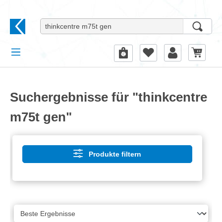
alt springen
Suchergebnisse für "thinkcentre
m75t gen"
Produkte filtern