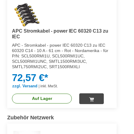
APC Stromkabel - power IEC 60320 C13 zu
IEC
APC - Stromkabel - power IEC 60320 C13 zu IEC
60320 C14 - 10 A - 61 cm - Rot - Nordamerika - für
P/N: SCL500RMI1U, SCL500RMI1UC,
SCL500RMI1UNC, SMTL1500RMI3UC,
SMTL750RMI2UC, SRT1500RMXLI
72,57 €*
zzgl. Versand
|
inkl. MwSt.
Auf Lager
Zubehör Netzwerk