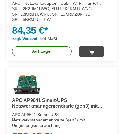
APC - Netzwerkadapter - USB - Wi-Fi - für P/N:
SRTL2K2RM1UWC, SRTL2K2RM1UWNC,
SRTL3KRM1UWNC, SRTL5KRM2UI-HW,
SRTL5KRM2UT-HW
84,35 €*
zzgl. Versand
|
inkl. MwSt.
Auf Lager
APC AP9641 Smart-UPS
Netzwerkmanagementkarte (gen3) mit
Umgebungsüberwachung
APC AP9641 Smart-UPS
Netzwerkmanagementkarte (gen3) mit
Umgebungsüberwachung