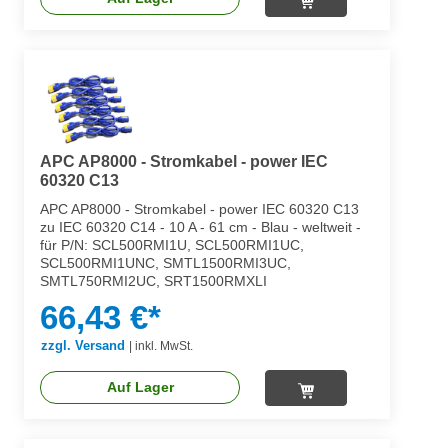
APC AP8000 - Stromkabel - power IEC
60320 C13
APC AP8000 - Stromkabel - power IEC 60320 C13
zu IEC 60320 C14 - 10 A - 61 cm - Blau - weltweit -
für P/N: SCL500RMI1U, SCL500RMI1UC,
SCL500RMI1UNC, SMTL1500RMI3UC,
SMTL750RMI2UC, SRT1500RMXLI
66,43 €*
zzgl. Versand
|
inkl. MwSt.
Auf Lager