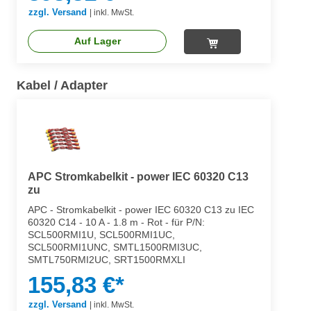
zzgl. Versand
|
inkl. MwSt.
Auf Lager
Kabel / Adapter
APC Stromkabelkit - power IEC 60320 C13
zu
APC - Stromkabelkit - power IEC 60320 C13 zu IEC
60320 C14 - 10 A - 1.8 m - Rot - für P/N:
SCL500RMI1U, SCL500RMI1UC,
SCL500RMI1UNC, SMTL1500RMI3UC,
SMTL750RMI2UC, SRT1500RMXLI
155,83 €*
zzgl. Versand
|
inkl. MwSt.