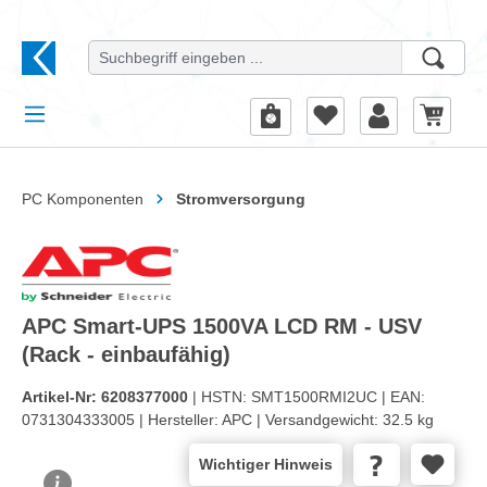
alt springen
PC Komponenten
Stromversorgung
APC Smart-UPS 1500VA LCD RM - USV
(Rack - einbaufähig)
Artikel-Nr:
6208377000
| HSTN:
SMT1500RMI2UC |
EAN:
0731304333005 |
Hersteller:
APC |
Versandgewicht:
32.5 kg
Wichtiger Hinweis