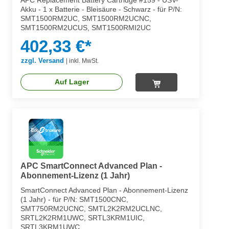
APC Replacement Battery Cartridge #159 - USV-
Akku - 1 x Batterie - Bleisäure - Schwarz - für P/N:
SMT1500RM2UC, SMT1500RM2UCNC,
SMT1500RM2UCUS, SMT1500RMI2UC
402,33 €*
zzgl. Versand
|
inkl. MwSt.
Auf Lager
APC SmartConnect Advanced Plan -
Abonnement-Lizenz (1 Jahr)
SmartConnect Advanced Plan - Abonnement-Lizenz
(1 Jahr) - für P/N: SMT1500CNC,
SMT750RM2UCNC, SMTL2K2RM2UCLNC,
SRTL2K2RM1UWC, SRTL3KRM1UIC,
SRTL3KRM1UWC