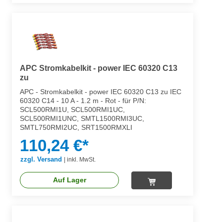
APC Stromkabelkit - power IEC 60320 C13
zu
APC - Stromkabelkit - power IEC 60320 C13 zu IEC
60320 C14 - 10 A - 1.2 m - Rot - für P/N:
SCL500RMI1U, SCL500RMI1UC,
SCL500RMI1UNC, SMTL1500RMI3UC,
SMTL750RMI2UC, SRT1500RMXLI
110,24 €*
zzgl. Versand
|
inkl. MwSt.
Auf Lager