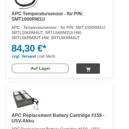
APC Temperatursensor - für P/N:
SMT1000RM1U
APC - Temperatursensor - für P/N: SMT1000RM1U,
SRTL10KRM4UT, SRTL5KRM2UI-HW,
SRTL5KRM2UT-HW, SRTL8KRM4UT
84,30 €*
zzgl. Versand
|
inkl. MwSt.
Auf Lager
APC Replacement Battery Cartridge #159 -
USV-Akku