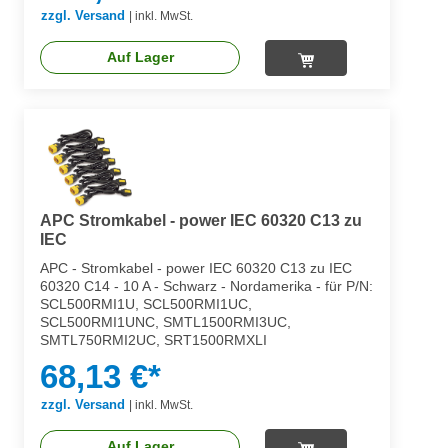
zzgl. Versand
|
inkl. MwSt.
Auf Lager
APC Stromkabel - power IEC 60320 C13 zu
IEC
APC - Stromkabel - power IEC 60320 C13 zu IEC
60320 C14 - 10 A - Schwarz - Nordamerika - für P/N:
SCL500RMI1U, SCL500RMI1UC,
SCL500RMI1UNC, SMTL1500RMI3UC,
SMTL750RMI2UC, SRT1500RMXLI
68,13 €*
zzgl. Versand
|
inkl. MwSt.
Auf Lager