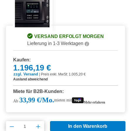
VERSAND ERFOLGT MORGEN
Lieferung in 1-3 Werktagen
Kaufen:
1.196,19 €
zzgl. Versand
|
Preis exkl. MwSt: 1.005,20 €
Ausland abweichend
Miete für B2B-Kunden:
33,99 €/Mo.
mieten mit
Ab
Mehr erfahren
Produkt Anzahl: Gib den gewünschten Wert e
In den Warenkorb