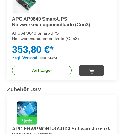
APC AP9640 Smart-UPS
Netzwerkmanagementkarte (Gen3)
APC AP9640 Smart-UPS
Netzwerkmanagementkarte (Gen3)
353,80 €*
zzgl. Versand
|
inkl. MwSt.
Auf Lager
Zubehör USV
APC ERWPMON1-3Y-DIGI Software-Lizenz/-