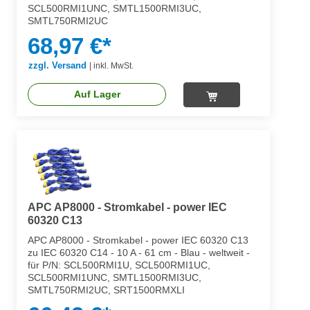
SCL500RMI1UNC, SMTL1500RMI3UC,
SMTL750RMI2UC
68,97 €*
zzgl. Versand
|
inkl. MwSt.
Auf Lager
APC AP8000 - Stromkabel - power IEC
60320 C13
APC AP8000 - Stromkabel - power IEC 60320 C13
zu IEC 60320 C14 - 10 A - 61 cm - Blau - weltweit -
für P/N: SCL500RMI1U, SCL500RMI1UC,
SCL500RMI1UNC, SMTL1500RMI3UC,
SMTL750RMI2UC, SRT1500RMXLI