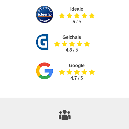
Idealo
5
/ 5
Geizhals
4.8
/ 5
Google
4.7
/ 5