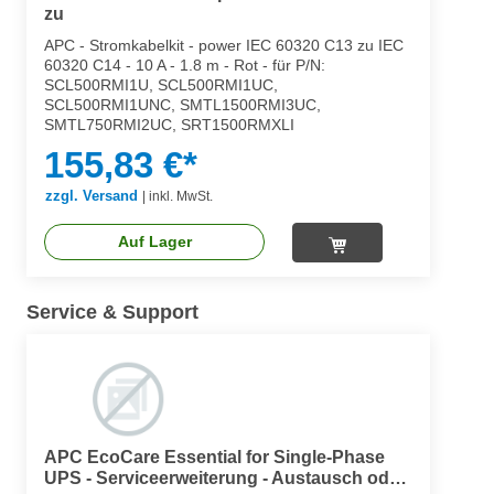
zu
APC - Stromkabelkit - power IEC 60320 C13 zu IEC
60320 C14 - 10 A - 1.8 m - Rot - für P/N:
SCL500RMI1U, SCL500RMI1UC,
SCL500RMI1UNC, SMTL1500RMI3UC,
SMTL750RMI2UC, SRT1500RMXLI
155,83 €*
zzgl. Versand
|
inkl. MwSt.
Auf Lager
Service & Support
APC EcoCare Essential for Single-Phase
UPS - Serviceerweiterung - Austausch oder