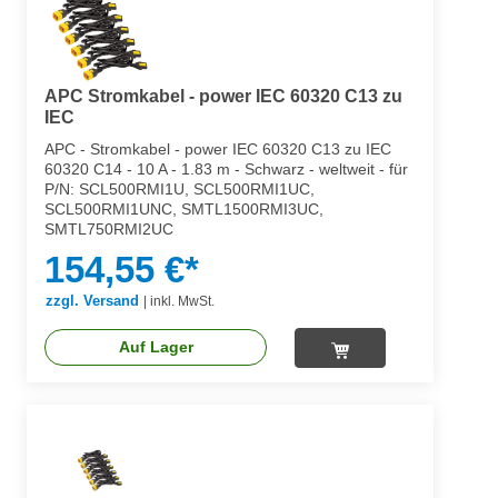
APC Stromkabel - power IEC 60320 C13 zu
IEC
APC - Stromkabel - power IEC 60320 C13 zu IEC
60320 C14 - 10 A - 1.83 m - Schwarz - weltweit - für
P/N: SCL500RMI1U, SCL500RMI1UC,
SCL500RMI1UNC, SMTL1500RMI3UC,
SMTL750RMI2UC
154,55 €*
zzgl. Versand
|
inkl. MwSt.
Auf Lager