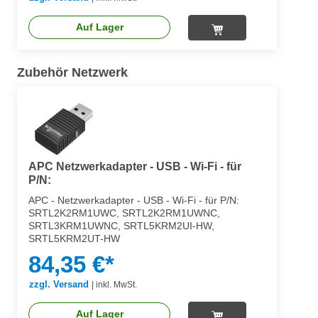
Auf Lager
Zubehör Netzwerk
APC Netzwerkadapter - USB - Wi-Fi - für
P/N:
APC - Netzwerkadapter - USB - Wi-Fi - für P/N:
SRTL2K2RM1UWC, SRTL2K2RM1UWNC,
SRTL3KRM1UWNC, SRTL5KRM2UI-HW,
SRTL5KRM2UT-HW
84,35 €*
zzgl. Versand
|
inkl. MwSt.
Auf Lager