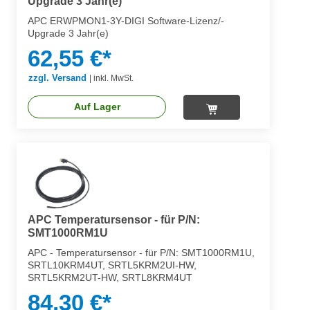
Upgrade 3 Jahr(e)
APC ERWPMON1-3Y-DIGI Software-Lizenz/-
Upgrade 3 Jahr(e)
62,55 €*
zzgl. Versand
|
inkl. MwSt.
Auf Lager
APC Temperatursensor - für P/N:
SMT1000RM1U
APC - Temperatursensor - für P/N: SMT1000RM1U,
SRTL10KRM4UT, SRTL5KRM2UI-HW,
SRTL5KRM2UT-HW, SRTL8KRM4UT
84,30 €*