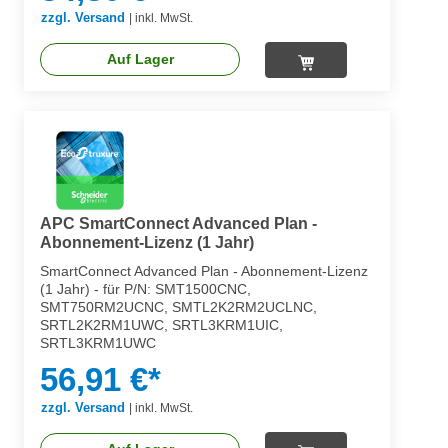
zzgl. Versand
|
inkl. MwSt.
Auf Lager
APC SmartConnect Advanced Plan -
Abonnement-Lizenz (1 Jahr)
SmartConnect Advanced Plan - Abonnement-Lizenz
(1 Jahr) - für P/N: SMT1500CNC,
SMT750RM2UCNC, SMTL2K2RM2UCLNC,
SRTL2K2RM1UWC, SRTL3KRM1UIC,
SRTL3KRM1UWC
56,91 €*
zzgl. Versand
|
inkl. MwSt.