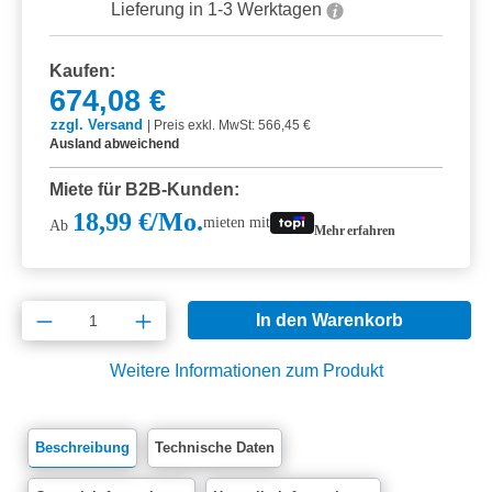
Lieferung in 1-3 Werktagen
Kaufen:
674,08 €
zzgl. Versand
|
Preis exkl. MwSt: 566,45 €
Ausland abweichend
Miete für B2B-Kunden:
18,99 €/Mo.
mieten mit
Ab
Mehr erfahren
Produkt Anzahl: Gib den gewünschten Wert e
In den Warenkorb
Weitere Informationen zum Produkt
Beschreibung
Technische Daten