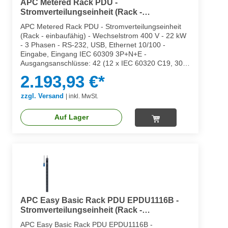
APC Metered Rack PDU -
Stromverteilungseinheit (Rack -
einbaufähig)
APC Metered Rack PDU - Stromverteilungseinheit
(Rack - einbaufähig) - Wechselstrom 400 V - 22 kW
- 3 Phasen - RS-232, USB, Ethernet 10/100 -
Eingabe, Eingang IEC 60309 3P+N+E -
Ausgangsanschlüsse: 42 (12 x IEC 60320 C19, 30 x
IEC 60320 C13) - 0U - Full Red - für P/N:
2.193,93 €*
SMX1500RM2UCNC, SMX2KR2UX145,
SMX3KR2UNCX145, SMX750C, SMX750CNC,
zzgl. Versand
|
inkl. MwSt.
SMX750CUS
Auf Lager
APC Easy Basic Rack PDU EPDU1116B -
Stromverteilungseinheit (Rack -
einbaufähig)
APC Easy Basic Rack PDU EPDU1116B -