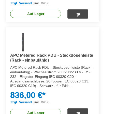
SMX750CUS
zzgl. Versand
|
inkl. MwSt.
Auf Lager
APC Metered Rack PDU - Steckdosenleiste
(Rack - einbaufähig)
APC Metered Rack PDU - Steckdosenleiste (Rack -
einbaufähig) - Wechselstrom 200/208/230 V - RS-
232 - Eingabe, Eingang IEC 60320 C20 -
Ausgangsanschlüsse: 20 (power IEC 60320 C13,
IEC 60320 C19) - Schwarz - für P/N:
SMX1500RM2UCNC, SMX2KR2UX145,
836,00 €*
SMX3KR2UNCX145, SMX750C, SMX750CNC,
SMX750CUS
zzgl. Versand
|
inkl. MwSt.
Auf Lager