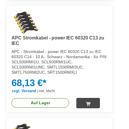
APC Stromkabel - power IEC 60320 C13 zu
IEC
APC - Stromkabel - power IEC 60320 C13 zu IEC
60320 C14 - 10 A - Schwarz - Nordamerika - für P/N:
SCL500RMI1U, SCL500RMI1UC,
SCL500RMI1UNC, SMTL1500RMI3UC,
SMTL750RMI2UC, SRT1500RMXLI
68,13 €*
zzgl. Versand
|
inkl. MwSt.
Auf Lager