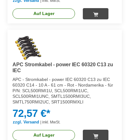
zzgl. Versand
|
inkl. MwSt.
Auf Lager
APC Stromkabel - power IEC 60320 C13 zu
IEC
APC - Stromkabel - power IEC 60320 C13 zu IEC
60320 C14 - 10 A - 61 cm - Rot - Nordamerika - für
P/N: SCL500RMI1U, SCL500RMI1UC,
SCL500RMI1UNC, SMTL1500RMI3UC,
SMTL750RMI2UC, SRT1500RMXLI
72,57 €*
zzgl. Versand
|
inkl. MwSt.
Auf Lager