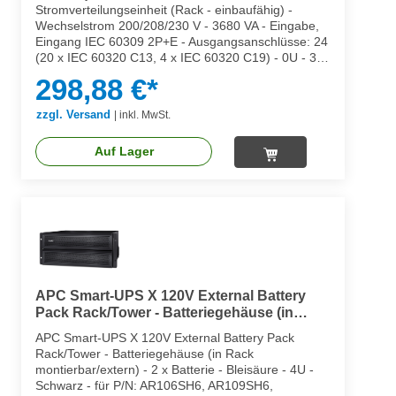
Stromverteilungseinheit (Rack - einbaufähig) -
Wechselstrom 200/208/230 V - 3680 VA - Eingabe,
Eingang IEC 60309 2P+E - Ausgangsanschlüsse: 24
(20 x IEC 60320 C13, 4 x IEC 60320 C19) - 0U - 3
m Schnur - Schwarz - für P/N: SMX1500RM2UCNC,
298,88 €*
SMX2KR2UX145, SMX3KR2UNCX145, SMX750C,
SMX750CNC, SMX750CUS
zzgl. Versand
|
inkl. MwSt.
Auf Lager
APC Smart-UPS X 120V External Battery
Pack Rack/Tower - Batteriegehäuse (in
Rack montierbar/extern)
APC Smart-UPS X 120V External Battery Pack
Rack/Tower - Batteriegehäuse (in Rack
montierbar/extern) - 2 x Batterie - Bleisäure - 4U -
Schwarz - für P/N: AR106SH6, AR109SH6,