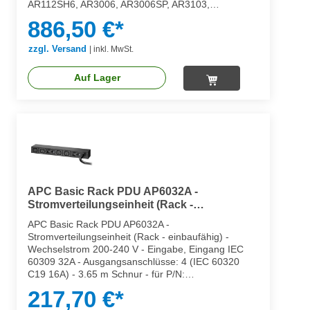
AR112SH6, AR3006, AR3006SP, AR3103,
AR3103SP, AR3106, AR3106SP
886,50 €*
zzgl. Versand
|
inkl. MwSt.
Auf Lager
APC Basic Rack PDU AP6032A -
Stromverteilungseinheit (Rack -
einbaufähig)
APC Basic Rack PDU AP6032A -
Stromverteilungseinheit (Rack - einbaufähig) -
Wechselstrom 200-240 V - Eingabe, Eingang IEC
60309 32A - Ausgangsanschlüsse: 4 (IEC 60320
C19 16A) - 3.65 m Schnur - für P/N:
SMX1500RM2UCNC, SMX2KR2UX145,
217,70 €*
SMX3KR2UNCX145, SMX750C, SMX750CNC,