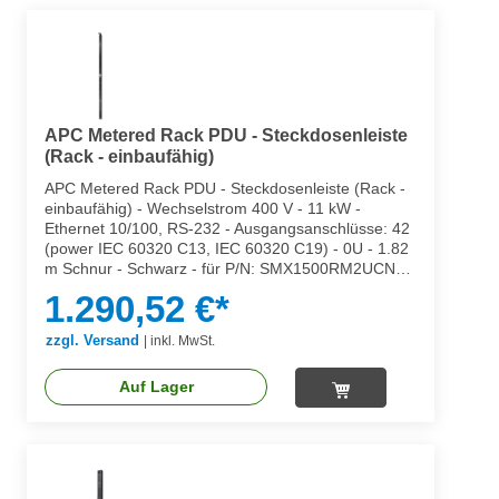
APC Metered Rack PDU - Steckdosenleiste
(Rack - einbaufähig)
APC Metered Rack PDU - Steckdosenleiste (Rack -
einbaufähig) - Wechselstrom 400 V - 11 kW -
Ethernet 10/100, RS-232 - Ausgangsanschlüsse: 42
(power IEC 60320 C13, IEC 60320 C19) - 0U - 1.82
m Schnur - Schwarz - für P/N: SMX1500RM2UCNC,
SMX2KR2UX145, SMX3KR2UNCX145, SMX750C,
1.290,52 €*
SMX750CNC, SMX750CUS
zzgl. Versand
|
inkl. MwSt.
Auf Lager