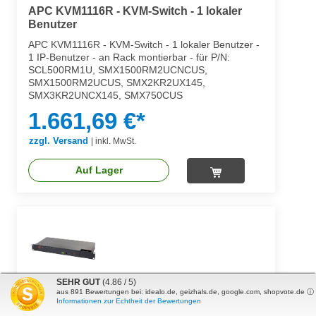
APC KVM1116R - KVM-Switch - 1 lokaler
Benutzer
APC KVM1116R - KVM-Switch - 1 lokaler Benutzer -
1 IP-Benutzer - an Rack montierbar - für P/N:
SCL500RM1U, SMX1500RM2UCNCUS,
SMX1500RM2UCUS, SMX2KR2UX145,
SMX3KR2UNCX145, SMX750CUS
1.661,69 €*
zzgl. Versand
|
inkl. MwSt.
Auf Lager
SEHR GUT
(4.86 / 5)
APC KVM 2G Analog - KVM-Switch - CAT5 -
aus
891
Bewertungen bei: idealo.de, geizhals.de, google.com, shopvote.de ⓘ
8 x KVM
Informationen zur Echtheit der Bewertungen