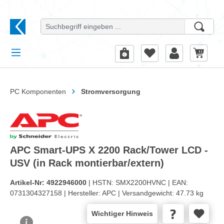
alt springen
PC Komponenten
Stromversorgung
APC Smart-UPS X 2200 Rack/Tower LCD -
USV (in Rack montierbar/extern)
Artikel-Nr:
4922946000
| HSTN:
SMX2200HVNC |
EAN:
0731304327158 |
Hersteller:
APC |
Versandgewicht:
47.73 kg
Wichtiger Hinweis