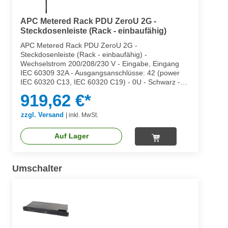
APC Metered Rack PDU ZeroU 2G -
Steckdosenleiste (Rack - einbaufähig)
APC Metered Rack PDU ZeroU 2G -
Steckdosenleiste (Rack - einbaufähig) -
Wechselstrom 200/208/230 V - Eingabe, Eingang
IEC 60309 32A - Ausgangsanschlüsse: 42 (power
IEC 60320 C13, IEC 60320 C19) - 0U - Schwarz -
für P/N: SMX1500RM2UCNC, SMX2KR2UX145,
919,62 €*
SMX3KR2UNCX145, SMX750C, SMX750CNC,
SMX750CUS
zzgl. Versand
|
inkl. MwSt.
Auf Lager
Umschalter