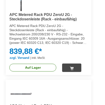
APC Metered Rack PDU ZeroU 2G -
Steckdosenleiste (Rack - einbaufähig)
APC Metered Rack PDU ZeroU 2G -
Steckdosenleiste (Rack - einbaufähig) -
Wechselstrom 200/208/230 V - RS-232 - Eingabe,
Eingang IEC 60309 16A - Ausgangsanschlüsse: 20
(power IEC 60320 C13, IEC 60320 C19) - Schwarz -
für P/N: SMX1500RM2UCNC, SMX2KR2UX145,
839,88 €*
SMX3KR2UNCX145, SMX750C, SMX750CNC,
SMX750CUS
zzgl. Versand
|
inkl. MwSt.
Auf Lager