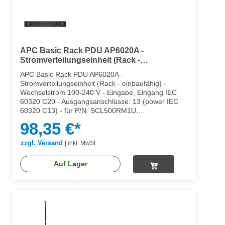
APC Basic Rack PDU AP6020A -
Stromverteilungseinheit (Rack -
einbaufähig)
APC Basic Rack PDU AP6020A -
Stromverteilungseinheit (Rack - einbaufähig) -
Wechselstrom 100-240 V - Eingabe, Eingang IEC
60320 C20 - Ausgangsanschlüsse: 13 (power IEC
60320 C13) - für P/N: SCL500RM1U,
SCL500RMI1U, SMTL750RM2UCNC,
98,35 €*
SMX2KR2UX145, SMX3KR2UNCX145,
SMX750CUS
zzgl. Versand
|
inkl. MwSt.
Auf Lager