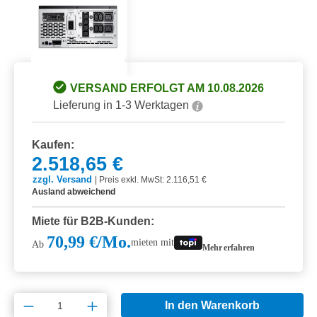
VERSAND ERFOLGT AM 10.08.2026
Lieferung in 1-3 Werktagen
Kaufen:
2.518,65 €
zzgl. Versand
|
Preis exkl. MwSt: 2.116,51 €
Ausland abweichend
Miete für B2B-Kunden:
70,99 €/Mo.
mieten mit
Ab
Mehr erfahren
Produkt Anzahl: Gib den gewünschten Wert e
In den Warenkorb