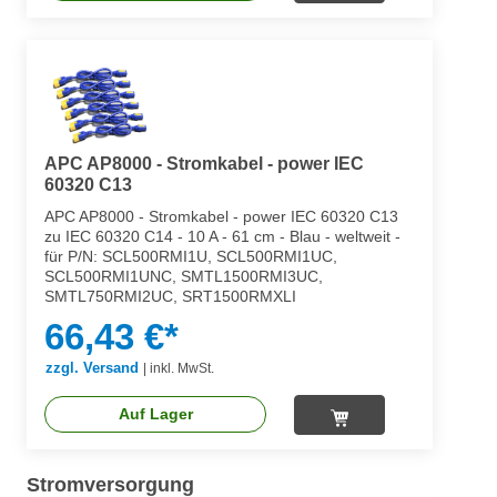
APC AP8000 - Stromkabel - power IEC
60320 C13
APC AP8000 - Stromkabel - power IEC 60320 C13
zu IEC 60320 C14 - 10 A - 61 cm - Blau - weltweit -
für P/N: SCL500RMI1U, SCL500RMI1UC,
SCL500RMI1UNC, SMTL1500RMI3UC,
SMTL750RMI2UC, SRT1500RMXLI
66,43 €*
zzgl. Versand
|
inkl. MwSt.
Auf Lager
Stromversorgung