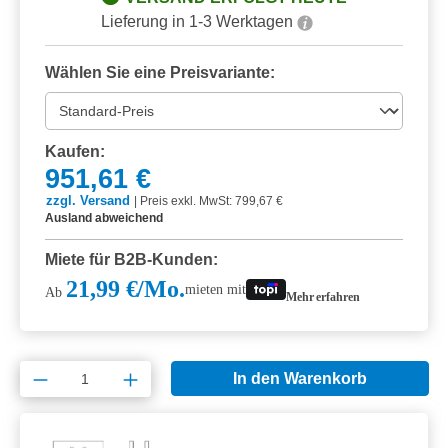
Lieferung in 1-3 Werktagen
Wählen Sie eine Preisvariante:
Kaufen:
951,61 €
zzgl. Versand
|
Preis exkl. MwSt: 799,67 €
Ausland abweichend
Miete für B2B-Kunden:
21,99 €/Mo.
mieten mit
Ab
Mehr erfahren
Produkt Anzahl: Gib den gewünschten Wert e
In den Warenkorb