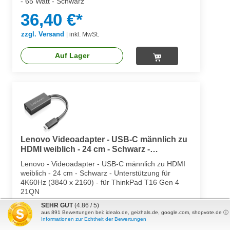
- 65 Watt - Schwarz
36,40 €*
zzgl. Versand
|
inkl. MwSt.
Auf Lager
Lenovo Videoadapter - USB-C männlich zu
HDMI weiblich - 24 cm - Schwarz -
Unterstützung für 4K60Hz (3840 x 2160)
Lenovo - Videoadapter - USB-C männlich zu HDMI
weiblich - 24 cm - Schwarz - Unterstützung für
4K60Hz (3840 x 2160) - für ThinkPad T16 Gen 4
21QN
28,77 €*
SEHR GUT
(4.86 / 5)
aus
891
Bewertungen bei: idealo.de, geizhals.de, google.com, shopvote.de ⓘ
Informationen zur Echtheit der Bewertungen
zzgl. Versand
|
inkl. MwSt.