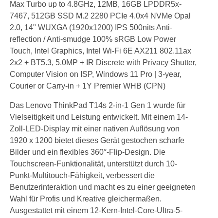
Max Turbo up to 4.8GHz, 12MB, 16GB LPDDR5x-
7467, 512GB SSD M.2 2280 PCIe 4.0x4 NVMe Opal
2.0, 14" WUXGA (1920x1200) IPS 500nits Anti-
reflection / Anti-smudge 100% sRGB Low Power
Touch, Intel Graphics, Intel Wi-Fi 6E AX211 802.11ax
2x2 + BT5.3, 5.0MP + IR Discrete with Privacy Shutter,
Computer Vision on ISP, Windows 11 Pro | 3-year,
Courier or Carry-in + 1Y Premier WHB (CPN)
Das Lenovo ThinkPad T14s 2-in-1 Gen 1 wurde für
Vielseitigkeit und Leistung entwickelt. Mit einem 14-
Zoll-LED-Display mit einer nativen Auflösung von
1920 x 1200 bietet dieses Gerät gestochen scharfe
Bilder und ein flexibles 360°-Flip-Design. Die
Touchscreen-Funktionalität, unterstützt durch 10-
Punkt-Multitouch-Fähigkeit, verbessert die
Benutzerinteraktion und macht es zu einer geeigneten
Wahl für Profis und Kreative gleichermaßen.
Ausgestattet mit einem 12-Kern-Intel-Core-Ultra-5-