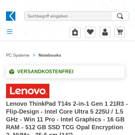
alt springen
PC Systeme
Notebooks
VERSANDKOSTENFREI
Lenovo ThinkPad T14s 2-in-1 Gen 1 21R3 -
Flip-Design - Intel Core Ultra 5 225U / 1.5
GHz - Win 11 Pro - Intel Graphics - 16 GB
RAM - 512 GB SSD TCG Opal Encryption
2, NVMe - 35.6 cm (14")