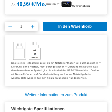
40,99 €/Mo.
mieten mit
Ab
Mehr erfahren
Produkt Anzahl: Gib den gewünschten Wert e
In den Warenkorb
Das Netzteil-Piktogramm zeigt, ob ein Netzteil enthalten ist: durchgestrichen =
Lieferung ohne Netzteil, nicht durchgestrichen = Lieferung mit Netzteil. Das
danebenstehende Symbol gibt die erforderliche USB-C-Wattzahl an. Geräte
mit Netzteil können auf Sonderbestellung auch ohne Netzteil geliefert
werden. Bitte wenden Sie sich hierzu an unseren Kundenservice.
Weitere Informationen zum Produkt
Wichtigste Spezifikationen