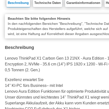
Beschreibung
Technische Daten
Garantieinformationen
He
Beachten Sie bitte folgenden Hinweis
In den nachfolgenden Bereichen "Beschreibung", "Technische Date
Produkteigenschaften des Herstellers aufgeführt, welche sich auf
wird, ist eine Haftung auf Korrektheit dieser Angaben ausgeschlo
Beschreibung
Lenovo ThinkPad X1 Carbon Gen 13 21NX - Aura Edition - 18
Encryption 2, NVMe - 35.6 cm (14") IPS 1920 x 1200 - Wi-Fi
0,5 Tonnen (2. Gen.)
Exzellenz erwartet Sie
14'' KI-PC fürs Business– mit Intel
Lenovo Aura Edition Funktionen für optimierte Produktivität 
Unser dünnstes und leichtestes 14'' ThinkPad X1 wiegt weni
Superlange Akkulaufzeit, der Akku kann vom Kunden ersetz
Niedrigster CO2-Fußabdruck des X1 bisher