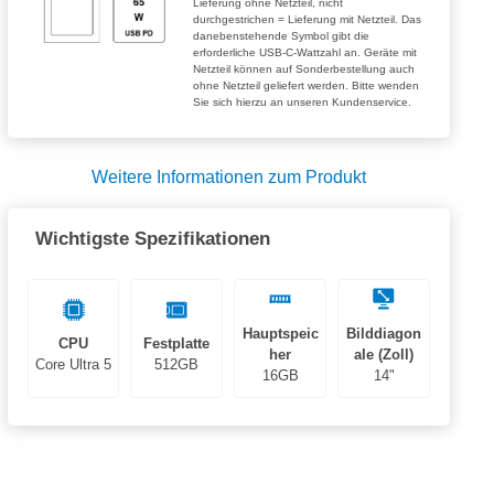
Lieferung ohne Netzteil, nicht
durchgestrichen = Lieferung mit Netzteil. Das
danebenstehende Symbol gibt die
erforderliche USB-C-Wattzahl an. Geräte mit
Netzteil können auf Sonderbestellung auch
ohne Netzteil geliefert werden. Bitte wenden
Sie sich hierzu an unseren Kundenservice.
Weitere Informationen zum Produkt
Wichtigste Spezifikationen
Hauptspeic
Bilddiagon
CPU
Festplatte
her
ale (Zoll)
Core Ultra 5
512GB
16GB
14"