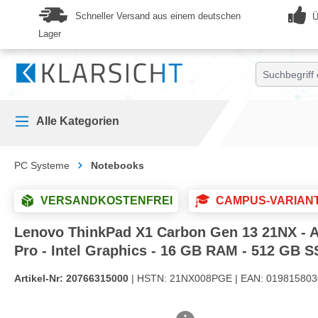
springen
Zur Hauptnavigation springen
Schneller Versand aus einem deutschen
Ü
Lager
Alle Kategorien
PC Systeme
Notebooks
VERSANDKOSTENFREI
CAMPUS-VARIAN
Lenovo ThinkPad X1 Carbon Gen 13 21NX - Aur
Pro - Intel Graphics - 16 GB RAM - 512 GB 
Artikel-Nr:
20766315000
| HSTN:
21NX008PGE |
EAN:
019815803