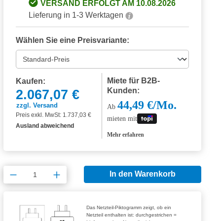
VERSAND ERFOLGT AM 10.08.2026
Lieferung in 1-3 Werktagen
Wählen Sie eine Preisvariante:
Miete für B2B-
Kaufen:
Kunden:
2.067,07 €
44,49 €/Mo.
zzgl. Versand
Ab
Preis exkl. MwSt: 1.737,03 €
mieten mit
Ausland abweichend
Mehr erfahren
Produkt Anzahl: Gib den gewünschten Wert
In den Warenkorb
Das Netzteil-Piktogramm zeigt, ob ein
Netzteil enthalten ist: durchgestrichen =