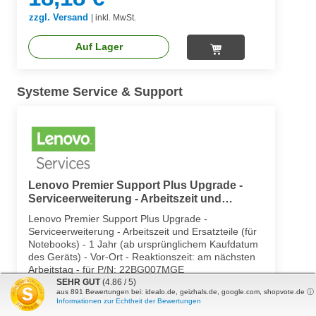
zzgl. Versand
|
inkl. MwSt.
Auf Lager
Systeme Service & Support
Lenovo Premier Support Plus Upgrade -
Serviceerweiterung - Arbeitszeit und
Ersatzteile (für Notebooks)
Lenovo Premier Support Plus Upgrade -
Serviceerweiterung - Arbeitszeit und Ersatzteile (für
Notebooks) - 1 Jahr (ab ursprünglichem Kaufdatum
des Geräts) - Vor-Ort - Reaktionszeit: am nächsten
Arbeitstag - für P/N: 22BG007MGE
SEHR GUT
(4.86 / 5)
24,99 €*
aus
891
Bewertungen bei: idealo.de, geizhals.de, google.com, shopvote.de ⓘ
Informationen zur Echtheit der Bewertungen
zzgl. Versand
|
inkl. MwSt.