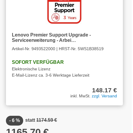
Lenovo Premier Support Upgrade -
Serviceerweiterung - Arbei…
Artikel-Nr. 9493522000 | HRST-Nr. 5WS1B38519
SOFORT VERFÜGBAR
Elektronische Lizenz
E-Mail-Lizenz ca. 3-6 Werktage Lieferzeit
148.17 €
inkl. MwSt.
zzgl. Versand
statt
1174.59 €
- 6 %
**
1165.70 €