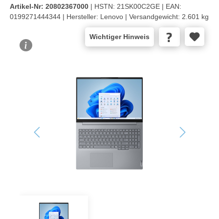
Artikel-Nr:
20802367000
| HSTN:
21SK00C2GE |
EAN:
0199271444344 |
Hersteller:
Lenovo |
Versandgewicht:
2.601 kg
Wichtiger Hinweis
Bildergalerie überspringen