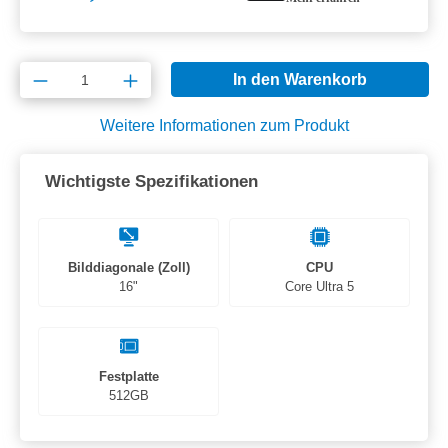
Produkt Anzahl: Gib den gewünschten Wert e
In den Warenkorb
Weitere Informationen zum Produkt
Wichtigste Spezifikationen
Bilddiagonale (Zoll)
CPU
16"
Core Ultra 5
Festplatte
512GB